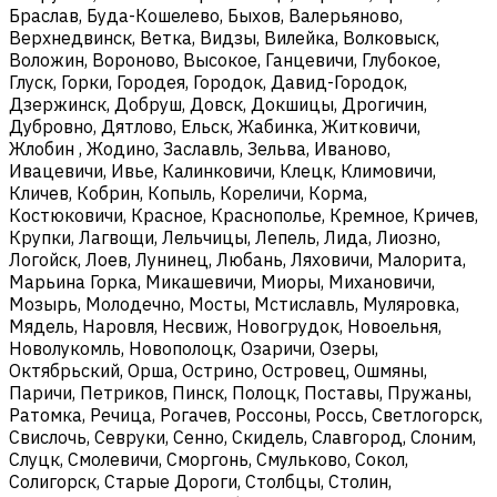
Браслав, Буда-Кошелево, Быхов, Валерьяново,
Верхнедвинск, Ветка, Видзы, Вилейка, Волковыск,
Воложин, Вороново, Высокое, Ганцевичи, Глубокое,
Глуск, Горки, Городея, Городок, Давид-Городок,
Дзержинск, Добруш, Довск, Докшицы, Дрогичин,
Дубровно, Дятлово, Ельск, Жабинка, Житковичи,
Жлобин , Жодино, Заславль, Зельва, Иваново,
Ивацевичи, Ивье, Калинковичи, Клецк, Климовичи,
Кличев, Кобрин, Копыль, Кореличи, Корма,
Костюковичи, Красное, Краснополье, Кремное, Кричев,
Крупки, Лагвощи, Лельчицы, Лепель, Лида, Лиозно,
Логойск, Лоев, Лунинец, Любань, Ляховичи, Малорита,
Марьина Горка, Микашевичи, Миоры, Михановичи,
Мозырь, Молодечно, Мосты, Мстиславль, Муляровка,
Мядель, Наровля, Несвиж, Новогрудок, Новоельня,
Новолукомль, Новополоцк, Озаричи, Озеры,
Октябрьский, Орша, Острино, Островец, Ошмяны,
Паричи, Петриков, Пинск, Полоцк, Поставы, Пружаны,
Ратомка, Речица, Рогачев, Россоны, Россь, Светлогорск,
Свислочь, Севруки, Сенно, Скидель, Славгород, Слоним,
Слуцк, Смолевичи, Сморгонь, Смульково, Сокол,
Солигорск, Старые Дороги, Столбцы, Столин,