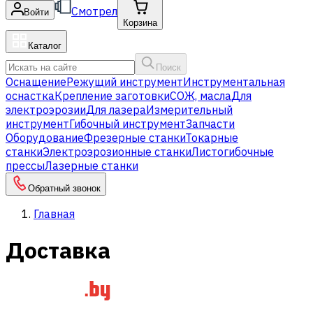
Смотрел
Войти
Корзина
Каталог
Поиск
Оснащение
Режущий инструмент
Инструментальная
оснастка
Крепление заготовки
СОЖ, масла
Для
электроэрозии
Для лазера
Измерительный
инструмент
Гибочный инструмент
Запчасти
Оборудование
Фрезерные станки
Токарные
станки
Электроэрозионные станки
Листогибочные
прессы
Лазерные станки
Обратный звонок
Главная
Доставка