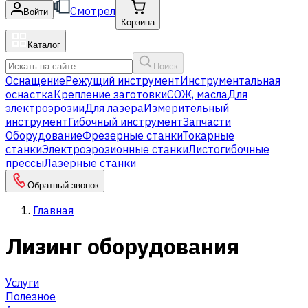
Смотрел
Войти
Корзина
Каталог
Поиск
Оснащение
Режущий инструмент
Инструментальная
оснастка
Крепление заготовки
СОЖ, масла
Для
электроэрозии
Для лазера
Измерительный
инструмент
Гибочный инструмент
Запчасти
Оборудование
Фрезерные станки
Токарные
станки
Электроэрозионные станки
Листогибочные
прессы
Лазерные станки
Обратный звонок
Главная
Лизинг оборудования
Услуги
Полезное