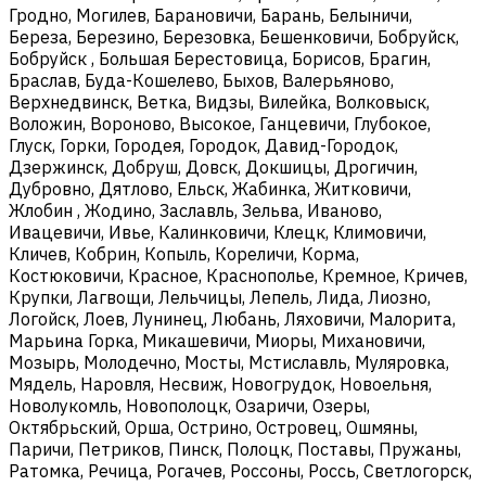
Гродно, Могилев, Барановичи, Барань, Белыничи,
Береза, Березино, Березовка, Бешенковичи, Бобруйск,
Бобруйск , Большая Берестовица, Борисов, Брагин,
Браслав, Буда-Кошелево, Быхов, Валерьяново,
Верхнедвинск, Ветка, Видзы, Вилейка, Волковыск,
Воложин, Вороново, Высокое, Ганцевичи, Глубокое,
Глуск, Горки, Городея, Городок, Давид-Городок,
Дзержинск, Добруш, Довск, Докшицы, Дрогичин,
Дубровно, Дятлово, Ельск, Жабинка, Житковичи,
Жлобин , Жодино, Заславль, Зельва, Иваново,
Ивацевичи, Ивье, Калинковичи, Клецк, Климовичи,
Кличев, Кобрин, Копыль, Кореличи, Корма,
Костюковичи, Красное, Краснополье, Кремное, Кричев,
Крупки, Лагвощи, Лельчицы, Лепель, Лида, Лиозно,
Логойск, Лоев, Лунинец, Любань, Ляховичи, Малорита,
Марьина Горка, Микашевичи, Миоры, Михановичи,
Мозырь, Молодечно, Мосты, Мстиславль, Муляровка,
Мядель, Наровля, Несвиж, Новогрудок, Новоельня,
Новолукомль, Новополоцк, Озаричи, Озеры,
Октябрьский, Орша, Острино, Островец, Ошмяны,
Паричи, Петриков, Пинск, Полоцк, Поставы, Пружаны,
Ратомка, Речица, Рогачев, Россоны, Россь, Светлогорск,