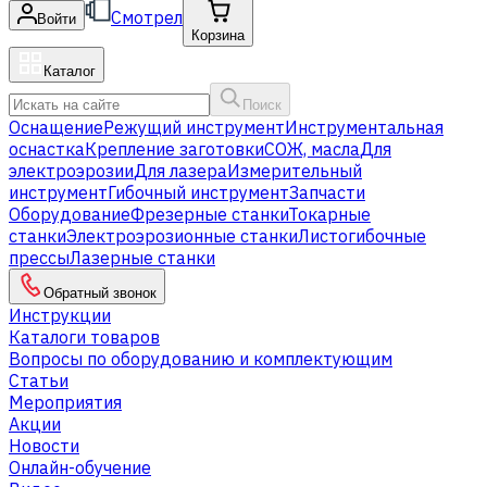
Смотрел
Войти
Корзина
Каталог
Поиск
Оснащение
Режущий инструмент
Инструментальная
оснастка
Крепление заготовки
СОЖ, масла
Для
электроэрозии
Для лазера
Измерительный
инструмент
Гибочный инструмент
Запчасти
Оборудование
Фрезерные станки
Токарные
станки
Электроэрозионные станки
Листогибочные
прессы
Лазерные станки
Обратный звонок
Инструкции
Каталоги товаров
Вопросы по оборудованию и комплектующим
Статьи
Мероприятия
Акции
Новости
Онлайн-обучение