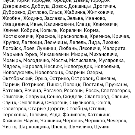
Дзержинск, Добруш, Довск, Докшицы, Дрогичин,
Дубровно, Дятлово, Ельск, Жабинка, Житковичи,
Жлобин , Жодино, Заславль, Зельва, Иваново,
Ивацевичи, Ивье, Калинковичи, Клецк, Климовичи,
Кличев, Кобрин, Копыль, Кореличи, Корма,
Костюковичи, Красное, Краснополье, Кремное, Кричев,
Крупки, Лагвощи, Лельчицы, Лепель, Лида, Лиозно,
Логойск, Лоев, Лунинец, Любань, Ляховичи, Малорита,
Марьина Горка, Микашевичи, Миоры, Михановичи,
Мозырь, Молодечно, Мосты, Мстиславль, Муляровка,
Мядель, Наровля, Несвиж, Новогрудок, Новоельня,
Новолукомль, Новополоцк, Озаричи, Озеры,
Октябрьский, Орша, Острино, Островец, Ошмяны,
Паричи, Петриков, Пинск, Полоцк, Поставы, Пружаны,
Ратомка, Речица, Рогачев, Россоны, Россь, Светлогорск,
Свислочь, Севруки, Сенно, Скидель, Славгород, Слоним,
Слуцк, Смолевичи, Сморгонь, Смульково, Сокол,
Солигорск, Старые Дороги, Столбцы, Столин,
Тереховка, Толочин, Узда, Фаниполь, Хатежино,
Хойники, Чаусы, Чашники, Червень, Чериков, Чечерск,
Чисть, Шарковщина, Шклов, Шумилино, Щучин.