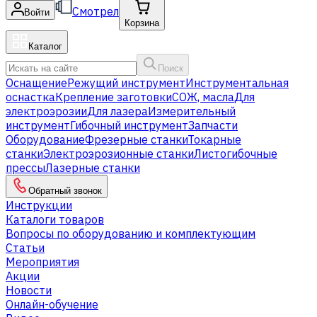
Смотрел
Войти
Корзина
Каталог
Поиск
Оснащение
Режущий инструмент
Инструментальная
оснастка
Крепление заготовки
СОЖ, масла
Для
электроэрозии
Для лазера
Измерительный
инструмент
Гибочный инструмент
Запчасти
Оборудование
Фрезерные станки
Токарные
станки
Электроэрозионные станки
Листогибочные
прессы
Лазерные станки
Обратный звонок
Инструкции
Каталоги товаров
Вопросы по оборудованию и комплектующим
Статьи
Мероприятия
Акции
Новости
Онлайн-обучение