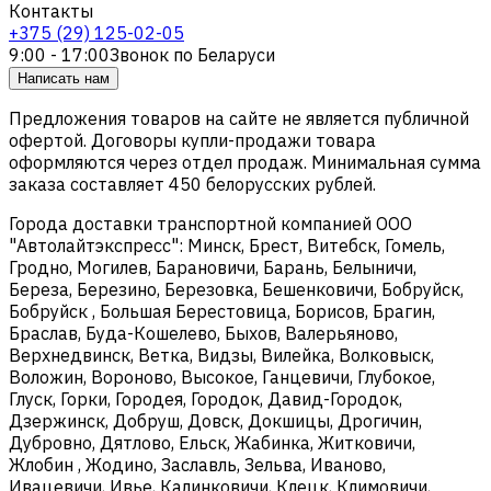
Контакты
+375 (29) 125-02-05
9:00 - 17:00
Звонок по Беларуси
Написать нам
Предложения товаров на сайте не является публичной
офертой. Договоры купли-продажи товара
оформляются через отдел продаж. Минимальная сумма
заказа составляет 450 белорусских рублей.
Города доставки транспортной компанией ООО
"Автолайтэкспресс": Минск, Брест, Витебск, Гомель,
Гродно, Могилев, Барановичи, Барань, Белыничи,
Береза, Березино, Березовка, Бешенковичи, Бобруйск,
Бобруйск , Большая Берестовица, Борисов, Брагин,
Браслав, Буда-Кошелево, Быхов, Валерьяново,
Верхнедвинск, Ветка, Видзы, Вилейка, Волковыск,
Воложин, Вороново, Высокое, Ганцевичи, Глубокое,
Глуск, Горки, Городея, Городок, Давид-Городок,
Дзержинск, Добруш, Довск, Докшицы, Дрогичин,
Дубровно, Дятлово, Ельск, Жабинка, Житковичи,
Жлобин , Жодино, Заславль, Зельва, Иваново,
Ивацевичи, Ивье, Калинковичи, Клецк, Климовичи,