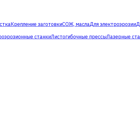
стка
Крепление заготовки
СОЖ, масла
Для электроэрозии
Д
роэрозионные станки
Листогибочные прессы
Лазерные ст