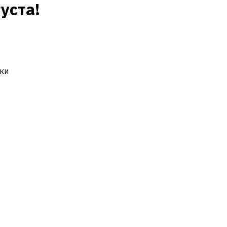
уста!
ки