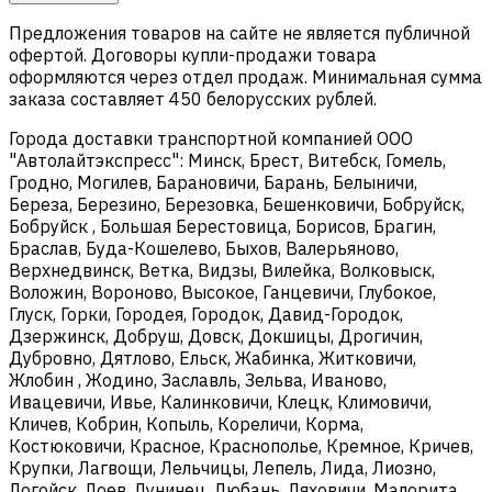
Предложения товаров на сайте не является публичной
офертой. Договоры купли-продажи товара
оформляются через отдел продаж. Минимальная сумма
заказа составляет 450 белорусских рублей.
Города доставки транспортной компанией ООО
"Автолайтэкспресс": Минск, Брест, Витебск, Гомель,
Гродно, Могилев, Барановичи, Барань, Белыничи,
Береза, Березино, Березовка, Бешенковичи, Бобруйск,
Бобруйск , Большая Берестовица, Борисов, Брагин,
Браслав, Буда-Кошелево, Быхов, Валерьяново,
Верхнедвинск, Ветка, Видзы, Вилейка, Волковыск,
Воложин, Вороново, Высокое, Ганцевичи, Глубокое,
Глуск, Горки, Городея, Городок, Давид-Городок,
Дзержинск, Добруш, Довск, Докшицы, Дрогичин,
Дубровно, Дятлово, Ельск, Жабинка, Житковичи,
Жлобин , Жодино, Заславль, Зельва, Иваново,
Ивацевичи, Ивье, Калинковичи, Клецк, Климовичи,
Кличев, Кобрин, Копыль, Кореличи, Корма,
Костюковичи, Красное, Краснополье, Кремное, Кричев,
Крупки, Лагвощи, Лельчицы, Лепель, Лида, Лиозно,
Логойск, Лоев, Лунинец, Любань, Ляховичи, Малорита,