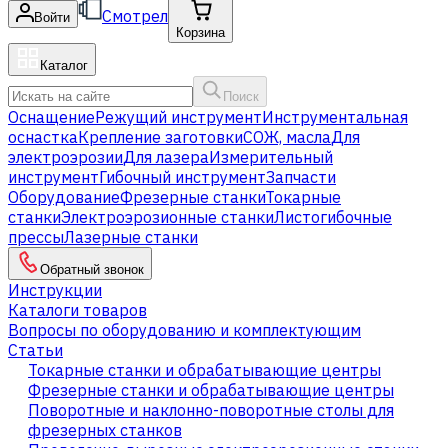
Смотрел
Войти
Корзина
Каталог
Поиск
Оснащение
Режущий инструмент
Инструментальная
оснастка
Крепление заготовки
СОЖ, масла
Для
электроэрозии
Для лазера
Измерительный
инструмент
Гибочный инструмент
Запчасти
Оборудование
Фрезерные станки
Токарные
станки
Электроэрозионные станки
Листогибочные
прессы
Лазерные станки
Обратный звонок
Инструкции
Каталоги товаров
Вопросы по оборудованию и комплектующим
Статьи
Токарные станки и обрабатывающие центры
Фрезерные станки и обрабатывающие центры
Поворотные и наклонно-поворотные столы для
фрезерных станков