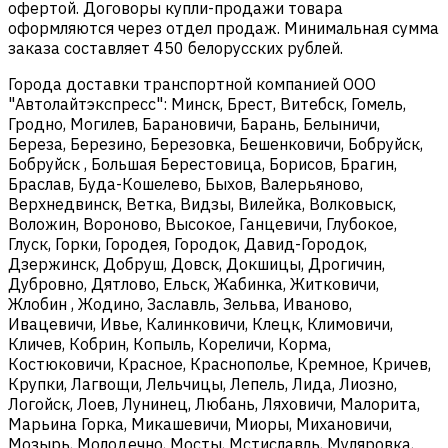
офертой. Договоры купли-продажи товара
оформляются через отдел продаж. Минимальная сумма
заказа составляет 450 белорусских рублей.
Города доставки транспортной компанией ООО
"Автолайтэкспресс": Минск, Брест, Витебск, Гомель,
Гродно, Могилев, Барановичи, Барань, Белыничи,
Береза, Березино, Березовка, Бешенковичи, Бобруйск,
Бобруйск , Большая Берестовица, Борисов, Брагин,
Браслав, Буда-Кошелево, Быхов, Валерьяново,
Верхнедвинск, Ветка, Видзы, Вилейка, Волковыск,
Воложин, Вороново, Высокое, Ганцевичи, Глубокое,
Глуск, Горки, Городея, Городок, Давид-Городок,
Дзержинск, Добруш, Довск, Докшицы, Дрогичин,
Дубровно, Дятлово, Ельск, Жабинка, Житковичи,
Жлобин , Жодино, Заславль, Зельва, Иваново,
Ивацевичи, Ивье, Калинковичи, Клецк, Климовичи,
Кличев, Кобрин, Копыль, Кореличи, Корма,
Костюковичи, Красное, Краснополье, Кремное, Кричев,
Крупки, Лагвощи, Лельчицы, Лепель, Лида, Лиозно,
Логойск, Лоев, Лунинец, Любань, Ляховичи, Малорита,
Марьина Горка, Микашевичи, Миоры, Михановичи,
Мозырь, Молодечно, Мосты, Мстиславль, Муляровка,