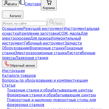
Смотрел
Войти
Корзина
Каталог
Поиск
Оснащение
Режущий инструмент
Инструментальная
оснастка
Крепление заготовки
СОЖ, масла
Для
электроэрозии
Для лазера
Измерительный
инструмент
Гибочный инструмент
Запчасти
Оборудование
Фрезерные станки
Токарные
станки
Электроэрозионные станки
Листогибочные
прессы
Лазерные станки
Обратный звонок
Инструкции
Каталоги товаров
Вопросы по оборудованию и комплектующим
Статьи
Токарные станки и обрабатывающие центры
Фрезерные станки и обрабатывающие центры
Поворотные и наклонно-поворотные столы для
фрезерных станков