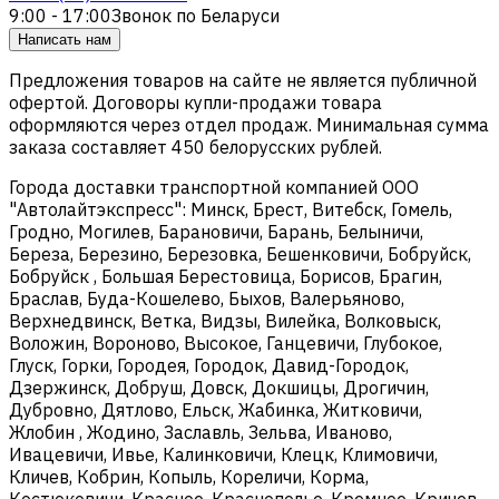
9:00 - 17:00
Звонок по Беларуси
Написать нам
Предложения товаров на сайте не является публичной
офертой. Договоры купли-продажи товара
оформляются через отдел продаж. Минимальная сумма
заказа составляет 450 белорусских рублей.
Города доставки транспортной компанией ООО
"Автолайтэкспресс": Минск, Брест, Витебск, Гомель,
Гродно, Могилев, Барановичи, Барань, Белыничи,
Береза, Березино, Березовка, Бешенковичи, Бобруйск,
Бобруйск , Большая Берестовица, Борисов, Брагин,
Браслав, Буда-Кошелево, Быхов, Валерьяново,
Верхнедвинск, Ветка, Видзы, Вилейка, Волковыск,
Воложин, Вороново, Высокое, Ганцевичи, Глубокое,
Глуск, Горки, Городея, Городок, Давид-Городок,
Дзержинск, Добруш, Довск, Докшицы, Дрогичин,
Дубровно, Дятлово, Ельск, Жабинка, Житковичи,
Жлобин , Жодино, Заславль, Зельва, Иваново,
Ивацевичи, Ивье, Калинковичи, Клецк, Климовичи,
Кличев, Кобрин, Копыль, Кореличи, Корма,
Костюковичи, Красное, Краснополье, Кремное, Кричев,