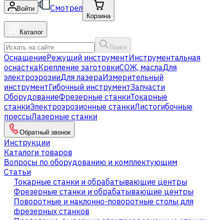
Смотрел
Войти
Корзина
Каталог
Поиск
Оснащение
Режущий инструмент
Инструментальная
оснастка
Крепление заготовки
СОЖ, масла
Для
электроэрозии
Для лазера
Измерительный
инструмент
Гибочный инструмент
Запчасти
Оборудование
Фрезерные станки
Токарные
станки
Электроэрозионные станки
Листогибочные
прессы
Лазерные станки
Обратный звонок
Инструкции
Каталоги товаров
Вопросы по оборудованию и комплектующим
Статьи
Токарные станки и обрабатывающие центры
Фрезерные станки и обрабатывающие центры
Поворотные и наклонно-поворотные столы для
фрезерных станков