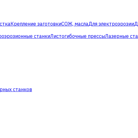
стка
Крепление заготовки
СОЖ, масла
Для электроэрозии
Д
роэрозионные станки
Листогибочные прессы
Лазерные ст
рных станков