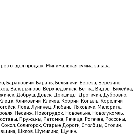
ерез отдел продаж. Минимальная сумма заказа
в, Барановичи, Барань, Белыничи, Береза, Березино,
хов, Валерьяново, Верхнедвинск, Ветка, Видзы, Вилейка,
ержинск, Добруш, Довск, Докшицы, Дрогичин, Дубровно,
Клецк, Климовичи, Кличев, Кобрин, Копыль, Кореличи,
огойск, Лоев, Лунинец, Любань, Ляховичи, Малорита,
овля, Несвиж, Новогрудок, Новоельня, Новолукомль,
оставы, Пружаны, Ратомка, Речица, Рогачев, Россоны,
, Сокол, Солигорск, Старые Дороги, Столбцы, Столин,
ковщина, Шклов, Шумилино, Щучин.