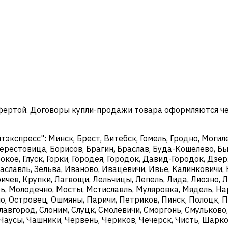
офертой. Договоры купли-продажи товара оформляются ч
кспресс": Минск, Брест, Витебск, Гомель, Гродно, Могиле
ерестовица, Борисов, Брагин, Браслав, Буда-Кошелево, Бы
окое, Глуск, Горки, Городея, Городок, Давид-Городок, Дз
аславль, Зельва, Иваново, Ивацевичи, Ивье, Калинковичи, 
чев, Крупки, Лагвощи, Лельчицы, Лепель, Лида, Лиозно, Л
, Молодечно, Мосты, Мстиславль, Муляровка, Мядель, Нар
о, Островец, Ошмяны, Паричи, Петриков, Пинск, Полоцк, П
Славгород, Слоним, Слуцк, Смолевичи, Сморгонь, Смульково
, Чаусы, Чашники, Червень, Чериков, Чечерск, Чисть, Шар