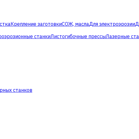
стка
Крепление заготовки
СОЖ, масла
Для электроэрозии
Д
роэрозионные станки
Листогибочные прессы
Лазерные ст
рных станков