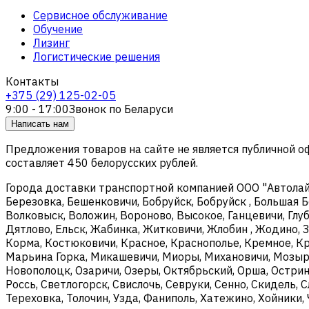
Сервисное обслуживание
Обучение
Лизинг
Логистические решения
Контакты
+375 (29) 125-02-05
9:00 - 17:00
Звонок по Беларуси
Написать нам
Предложения товаров на сайте не является публичной 
составляет 450 белорусских рублей.
Города доставки транспортной компанией ООО "Автолайтэ
Березовка, Бешенковичи, Бобруйск, Бобруйск , Большая Б
Волковыск, Воложин, Вороново, Высокое, Ганцевичи, Глуб
Дятлово, Ельск, Жабинка, Житковичи, Жлобин , Жодино, З
Корма, Костюковичи, Красное, Краснополье, Кремное, Кри
Марьина Горка, Микашевичи, Миоры, Михановичи, Мозырь
Новополоцк, Озаричи, Озеры, Октябрьский, Орша, Острин
Россь, Светлогорск, Свислочь, Севруки, Сенно, Скидель, 
Тереховка, Толочин, Узда, Фаниполь, Хатежино, Хойники