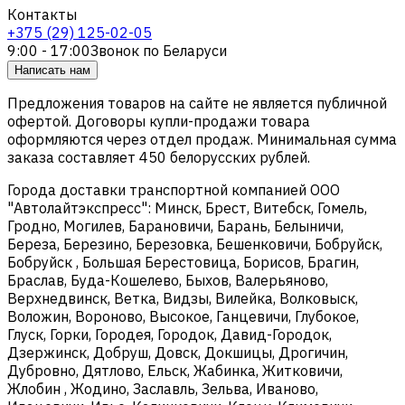
Контакты
+375 (29) 125-02-05
9:00 - 17:00
Звонок по Беларуси
Написать нам
Предложения товаров на сайте не является публичной
офертой. Договоры купли-продажи товара
оформляются через отдел продаж. Минимальная сумма
заказа составляет 450 белорусских рублей.
Города доставки транспортной компанией ООО
"Автолайтэкспресс": Минск, Брест, Витебск, Гомель,
Гродно, Могилев, Барановичи, Барань, Белыничи,
Береза, Березино, Березовка, Бешенковичи, Бобруйск,
Бобруйск , Большая Берестовица, Борисов, Брагин,
Браслав, Буда-Кошелево, Быхов, Валерьяново,
Верхнедвинск, Ветка, Видзы, Вилейка, Волковыск,
Воложин, Вороново, Высокое, Ганцевичи, Глубокое,
Глуск, Горки, Городея, Городок, Давид-Городок,
Дзержинск, Добруш, Довск, Докшицы, Дрогичин,
Дубровно, Дятлово, Ельск, Жабинка, Житковичи,
Жлобин , Жодино, Заславль, Зельва, Иваново,