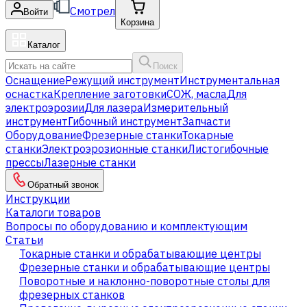
Смотрел
Войти
Корзина
Каталог
Поиск
Оснащение
Режущий инструмент
Инструментальная
оснастка
Крепление заготовки
СОЖ, масла
Для
электроэрозии
Для лазера
Измерительный
инструмент
Гибочный инструмент
Запчасти
Оборудование
Фрезерные станки
Токарные
станки
Электроэрозионные станки
Листогибочные
прессы
Лазерные станки
Обратный звонок
Инструкции
Каталоги товаров
Вопросы по оборудованию и комплектующим
Статьи
Токарные станки и обрабатывающие центры
Фрезерные станки и обрабатывающие центры
Поворотные и наклонно-поворотные столы для
фрезерных станков