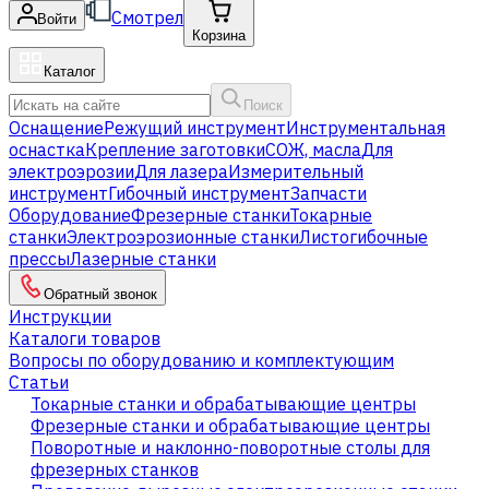
Смотрел
Войти
Корзина
Каталог
Поиск
Оснащение
Режущий инструмент
Инструментальная
оснастка
Крепление заготовки
СОЖ, масла
Для
электроэрозии
Для лазера
Измерительный
инструмент
Гибочный инструмент
Запчасти
Оборудование
Фрезерные станки
Токарные
станки
Электроэрозионные станки
Листогибочные
прессы
Лазерные станки
Обратный звонок
Инструкции
Каталоги товаров
Вопросы по оборудованию и комплектующим
Статьи
Токарные станки и обрабатывающие центры
Фрезерные станки и обрабатывающие центры
Поворотные и наклонно-поворотные столы для
фрезерных станков