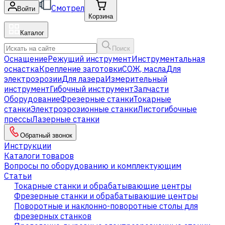
Смотрел
Войти
Корзина
Каталог
Поиск
Оснащение
Режущий инструмент
Инструментальная
оснастка
Крепление заготовки
СОЖ, масла
Для
электроэрозии
Для лазера
Измерительный
инструмент
Гибочный инструмент
Запчасти
Оборудование
Фрезерные станки
Токарные
станки
Электроэрозионные станки
Листогибочные
прессы
Лазерные станки
Обратный звонок
Инструкции
Каталоги товаров
Вопросы по оборудованию и комплектующим
Статьи
Токарные станки и обрабатывающие центры
Фрезерные станки и обрабатывающие центры
Поворотные и наклонно-поворотные столы для
фрезерных станков