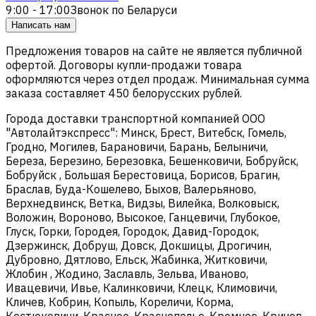
9:00 - 17:00
Звонок по Беларуси
Написать нам
Предложения товаров на сайте не является публичной
офертой. Договоры купли-продажи товара
оформляются через отдел продаж. Минимальная сумма
заказа составляет 450 белорусских рублей.
Города доставки транспортной компанией ООО
"Автолайтэкспресс": Минск, Брест, Витебск, Гомель,
Гродно, Могилев, Барановичи, Барань, Белыничи,
Береза, Березино, Березовка, Бешенковичи, Бобруйск,
Бобруйск , Большая Берестовица, Борисов, Брагин,
Браслав, Буда-Кошелево, Быхов, Валерьяново,
Верхнедвинск, Ветка, Видзы, Вилейка, Волковыск,
Воложин, Вороново, Высокое, Ганцевичи, Глубокое,
Глуск, Горки, Городея, Городок, Давид-Городок,
Дзержинск, Добруш, Довск, Докшицы, Дрогичин,
Дубровно, Дятлово, Ельск, Жабинка, Житковичи,
Жлобин , Жодино, Заславль, Зельва, Иваново,
Ивацевичи, Ивье, Калинковичи, Клецк, Климовичи,
Кличев, Кобрин, Копыль, Кореличи, Корма,
Костюковичи, Красное, Краснополье, Кремное, Кричев,