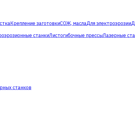
стка
Крепление заготовки
СОЖ, масла
Для электроэрозии
Д
роэрозионные станки
Листогибочные прессы
Лазерные ст
рных станков