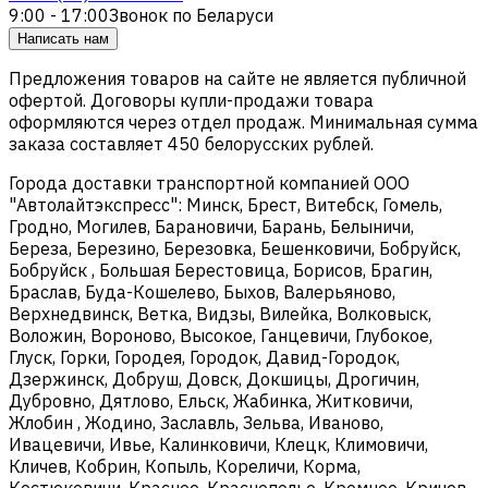
9:00 - 17:00
Звонок по Беларуси
Написать нам
Предложения товаров на сайте не является публичной
офертой. Договоры купли-продажи товара
оформляются через отдел продаж. Минимальная сумма
заказа составляет 450 белорусских рублей.
Города доставки транспортной компанией ООО
"Автолайтэкспресс": Минск, Брест, Витебск, Гомель,
Гродно, Могилев, Барановичи, Барань, Белыничи,
Береза, Березино, Березовка, Бешенковичи, Бобруйск,
Бобруйск , Большая Берестовица, Борисов, Брагин,
Браслав, Буда-Кошелево, Быхов, Валерьяново,
Верхнедвинск, Ветка, Видзы, Вилейка, Волковыск,
Воложин, Вороново, Высокое, Ганцевичи, Глубокое,
Глуск, Горки, Городея, Городок, Давид-Городок,
Дзержинск, Добруш, Довск, Докшицы, Дрогичин,
Дубровно, Дятлово, Ельск, Жабинка, Житковичи,
Жлобин , Жодино, Заславль, Зельва, Иваново,
Ивацевичи, Ивье, Калинковичи, Клецк, Климовичи,
Кличев, Кобрин, Копыль, Кореличи, Корма,
Костюковичи, Красное, Краснополье, Кремное, Кричев,