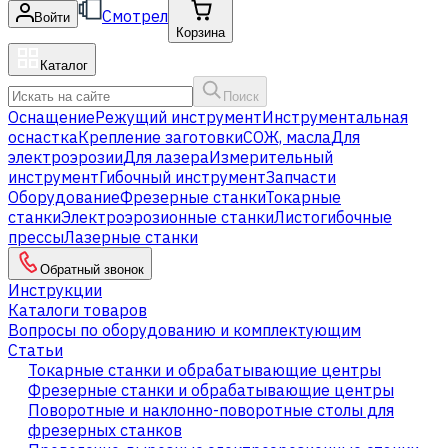
Смотрел
Войти
Корзина
Каталог
Поиск
Оснащение
Режущий инструмент
Инструментальная
оснастка
Крепление заготовки
СОЖ, масла
Для
электроэрозии
Для лазера
Измерительный
инструмент
Гибочный инструмент
Запчасти
Оборудование
Фрезерные станки
Токарные
станки
Электроэрозионные станки
Листогибочные
прессы
Лазерные станки
Обратный звонок
Инструкции
Каталоги товаров
Вопросы по оборудованию и комплектующим
Статьи
Токарные станки и обрабатывающие центры
Фрезерные станки и обрабатывающие центры
Поворотные и наклонно-поворотные столы для
фрезерных станков