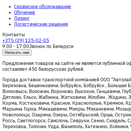
Сервисное обслуживание
Обучение
Лизинг
Логистические решения
Контакты
+375 (29) 125-02-05
9:00 - 17:00
Звонок по Беларуси
Написать нам
Предложения товаров на сайте не является публичной 
составляет 450 белорусских рублей.
Города доставки транспортной компанией ООО "Автолайтэ
Березовка, Бешенковичи, Бобруйск, Бобруйск , Большая Б
Волковыск, Воложин, Вороново, Высокое, Ганцевичи, Глуб
Дятлово, Ельск, Жабинка, Житковичи, Жлобин , Жодино, З
Корма, Костюковичи, Красное, Краснополье, Кремное, Кри
Марьина Горка, Микашевичи, Миоры, Михановичи, Мозырь
Новополоцк, Озаричи, Озеры, Октябрьский, Орша, Острин
Россь, Светлогорск, Свислочь, Севруки, Сенно, Скидель, 
Тереховка, Толочин, Узда, Фаниполь, Хатежино, Хойники