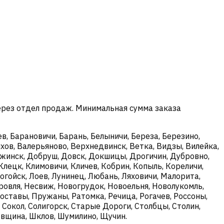
ерез отдел продаж. Минимальная сумма заказа
в, Барановичи, Барань, Белыничи, Береза, Березино,
хов, Валерьяново, Верхнедвинск, Ветка, Видзы, Вилейка,
ержинск, Добруш, Довск, Докшицы, Дрогичин, Дубровно,
Клецк, Климовичи, Кличев, Кобрин, Копыль, Кореличи,
огойск, Лоев, Лунинец, Любань, Ляховичи, Малорита,
овля, Несвиж, Новогрудок, Новоельня, Новолукомль,
оставы, Пружаны, Ратомка, Речица, Рогачев, Россоны,
, Сокол, Солигорск, Старые Дороги, Столбцы, Столин,
ковщина, Шклов, Шумилино, Щучин.