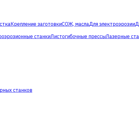
стка
Крепление заготовки
СОЖ, масла
Для электроэрозии
Д
роэрозионные станки
Листогибочные прессы
Лазерные ст
рных станков