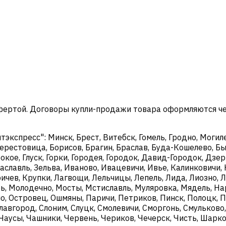
офертой. Договоры купли-продажи товара оформляются ч
кспресс": Минск, Брест, Витебск, Гомель, Гродно, Могиле
ерестовица, Борисов, Брагин, Браслав, Буда-Кошелево, Бы
окое, Глуск, Горки, Городея, Городок, Давид-Городок, Дз
аславль, Зельва, Иваново, Ивацевичи, Ивье, Калинковичи, 
чев, Крупки, Лагвощи, Лельчицы, Лепель, Лида, Лиозно, Л
, Молодечно, Мосты, Мстиславль, Муляровка, Мядель, Нар
о, Островец, Ошмяны, Паричи, Петриков, Пинск, Полоцк, П
Славгород, Слоним, Слуцк, Смолевичи, Сморгонь, Смульково
, Чаусы, Чашники, Червень, Чериков, Чечерск, Чисть, Шар