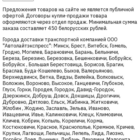
Предложения товаров на сайте не является публичной
офертой. Договоры купли-продажи товара
оформляются через отдел продаж. Минимальная сумма
заказа составляет 450 белорусских рублей.
Города доставки транспортной компанией ООО
"Автолайтэкспресс": Минск, Брест, Витебск, Гомель,
Гродно, Могилев, Барановичи, Барань, Белыничи,
Береза, Березино, Березовка, Бешенковичи, Бобруйск,
Бобруйск , Большая Берестовица, Борисов, Брагин,
Браслав, Буда-Кошелево, Быхов, Валерьяново,
Верхнедвинск, Ветка, Видзы, Вилейка, Волковыск,
Воложин, Вороново, Высокое, Ганцевичи, Глубокое,
Глуск, Горки, Городея, Городок, Давид-Городок,
Дзержинск, Добруш, Довск, Докшицы, Дрогичин,
Дубровно, Дятлово, Ельск, Жабинка, Житковичи,
Жлобин , Жодино, Заславль, Зельва, Иваново,
Ивацевичи, Ивье, Калинковичи, Клецк, Климовичи,
Кличев, Кобрин, Копыль, Кореличи, Корма,
Костюковичи, Красное, Краснополье, Кремное, Кричев,
Крупки, Лагвощи, Лельчицы, Лепель, Лида, Лиозно,
Логойск, Лоев, Лунинец, Любань, Ляховичи, Малорита,