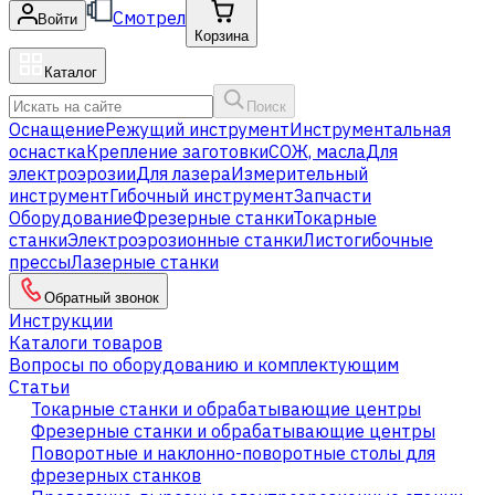
Смотрел
Войти
Корзина
Каталог
Поиск
Оснащение
Режущий инструмент
Инструментальная
оснастка
Крепление заготовки
СОЖ, масла
Для
электроэрозии
Для лазера
Измерительный
инструмент
Гибочный инструмент
Запчасти
Оборудование
Фрезерные станки
Токарные
станки
Электроэрозионные станки
Листогибочные
прессы
Лазерные станки
Обратный звонок
Инструкции
Каталоги товаров
Вопросы по оборудованию и комплектующим
Статьи
Токарные станки и обрабатывающие центры
Фрезерные станки и обрабатывающие центры
Поворотные и наклонно-поворотные столы для
фрезерных станков