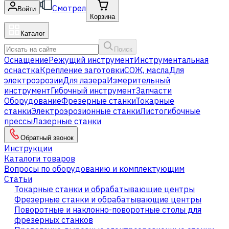
Смотрел
Войти
Корзина
Каталог
Поиск
Оснащение
Режущий инструмент
Инструментальная
оснастка
Крепление заготовки
СОЖ, масла
Для
электроэрозии
Для лазера
Измерительный
инструмент
Гибочный инструмент
Запчасти
Оборудование
Фрезерные станки
Токарные
станки
Электроэрозионные станки
Листогибочные
прессы
Лазерные станки
Обратный звонок
Инструкции
Каталоги товаров
Вопросы по оборудованию и комплектующим
Статьи
Токарные станки и обрабатывающие центры
Фрезерные станки и обрабатывающие центры
Поворотные и наклонно-поворотные столы для
фрезерных станков