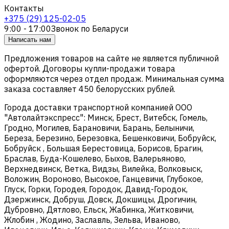
Контакты
+375 (29) 125-02-05
9:00 - 17:00
Звонок по Беларуси
Написать нам
Предложения товаров на сайте не является публичной
офертой. Договоры купли-продажи товара
оформляются через отдел продаж. Минимальная сумма
заказа составляет 450 белорусских рублей.
Города доставки транспортной компанией ООО
"Автолайтэкспресс": Минск, Брест, Витебск, Гомель,
Гродно, Могилев, Барановичи, Барань, Белыничи,
Береза, Березино, Березовка, Бешенковичи, Бобруйск,
Бобруйск , Большая Берестовица, Борисов, Брагин,
Браслав, Буда-Кошелево, Быхов, Валерьяново,
Верхнедвинск, Ветка, Видзы, Вилейка, Волковыск,
Воложин, Вороново, Высокое, Ганцевичи, Глубокое,
Глуск, Горки, Городея, Городок, Давид-Городок,
Дзержинск, Добруш, Довск, Докшицы, Дрогичин,
Дубровно, Дятлово, Ельск, Жабинка, Житковичи,
Жлобин , Жодино, Заславль, Зельва, Иваново,