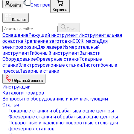
Смотрел
Войти
Корзина
Каталог
Поиск
Оснащение
Режущий инструмент
Инструментальная
оснастка
Крепление заготовки
СОЖ, масла
Для
электроэрозии
Для лазера
Измерительный
инструмент
Гибочный инструмент
Запчасти
Оборудование
Фрезерные станки
Токарные
станки
Электроэрозионные станки
Листогибочные
прессы
Лазерные станки
Обратный звонок
Инструкции
Каталоги товаров
Вопросы по оборудованию и комплектующим
Статьи
Токарные станки и обрабатывающие центры
Фрезерные станки и обрабатывающие центры
Поворотные и наклонно-поворотные столы для
фрезерных станков