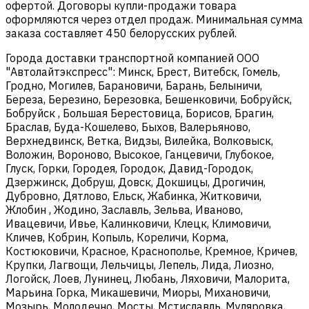
офертой. Договоры купли-продажи товара
оформляются через отдел продаж. Минимальная сумма
заказа составляет 450 белорусских рублей.
Города доставки транспортной компанией ООО
"Автолайтэкспресс": Минск, Брест, Витебск, Гомель,
Гродно, Могилев, Барановичи, Барань, Белыничи,
Береза, Березино, Березовка, Бешенковичи, Бобруйск,
Бобруйск , Большая Берестовица, Борисов, Брагин,
Браслав, Буда-Кошелево, Быхов, Валерьяново,
Верхнедвинск, Ветка, Видзы, Вилейка, Волковыск,
Воложин, Вороново, Высокое, Ганцевичи, Глубокое,
Глуск, Горки, Городея, Городок, Давид-Городок,
Дзержинск, Добруш, Довск, Докшицы, Дрогичин,
Дубровно, Дятлово, Ельск, Жабинка, Житковичи,
Жлобин , Жодино, Заславль, Зельва, Иваново,
Ивацевичи, Ивье, Калинковичи, Клецк, Климовичи,
Кличев, Кобрин, Копыль, Кореличи, Корма,
Костюковичи, Красное, Краснополье, Кремное, Кричев,
Крупки, Лагвощи, Лельчицы, Лепель, Лида, Лиозно,
Логойск, Лоев, Лунинец, Любань, Ляховичи, Малорита,
Марьина Горка, Микашевичи, Миоры, Михановичи,
Мозырь, Молодечно, Мосты, Мстиславль, Муляровка,