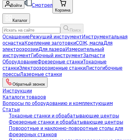
Смотрел
Войти
Корзина
Каталог
Поиск
Оснащение
Режущий инструмент
Инструментальная
оснастка
Крепление заготовки
СОЖ, масла
Для
электроэрозии
Для лазера
Измерительный
инструмент
Гибочный инструмент
Запчасти
Оборудование
Фрезерные станки
Токарные
станки
Электроэрозионные станки
Листогибочные
прессы
Лазерные станки
Обратный звонок
Инструкции
Каталоги товаров
Вопросы по оборудованию и комплектующим
Статьи
Токарные станки и обрабатывающие центры
Фрезерные станки и обрабатывающие центры
Поворотные и наклонно-поворотные столы для
фрезерных станков