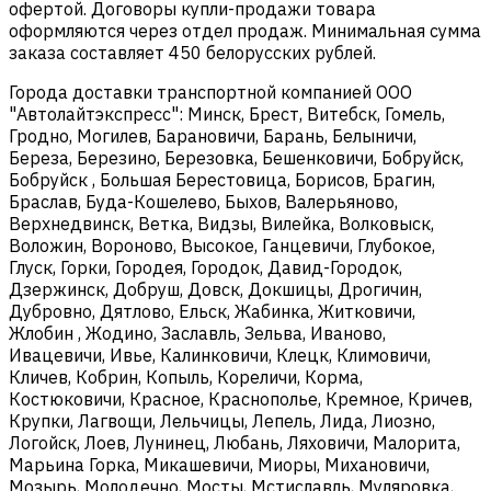
офертой. Договоры купли-продажи товара
оформляются через отдел продаж. Минимальная сумма
заказа составляет 450 белорусских рублей.
Города доставки транспортной компанией ООО
"Автолайтэкспресс": Минск, Брест, Витебск, Гомель,
Гродно, Могилев, Барановичи, Барань, Белыничи,
Береза, Березино, Березовка, Бешенковичи, Бобруйск,
Бобруйск , Большая Берестовица, Борисов, Брагин,
Браслав, Буда-Кошелево, Быхов, Валерьяново,
Верхнедвинск, Ветка, Видзы, Вилейка, Волковыск,
Воложин, Вороново, Высокое, Ганцевичи, Глубокое,
Глуск, Горки, Городея, Городок, Давид-Городок,
Дзержинск, Добруш, Довск, Докшицы, Дрогичин,
Дубровно, Дятлово, Ельск, Жабинка, Житковичи,
Жлобин , Жодино, Заславль, Зельва, Иваново,
Ивацевичи, Ивье, Калинковичи, Клецк, Климовичи,
Кличев, Кобрин, Копыль, Кореличи, Корма,
Костюковичи, Красное, Краснополье, Кремное, Кричев,
Крупки, Лагвощи, Лельчицы, Лепель, Лида, Лиозно,
Логойск, Лоев, Лунинец, Любань, Ляховичи, Малорита,
Марьина Горка, Микашевичи, Миоры, Михановичи,
Мозырь, Молодечно, Мосты, Мстиславль, Муляровка,