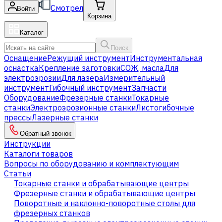
Смотрел
Войти
Корзина
Каталог
Поиск
Оснащение
Режущий инструмент
Инструментальная
оснастка
Крепление заготовки
СОЖ, масла
Для
электроэрозии
Для лазера
Измерительный
инструмент
Гибочный инструмент
Запчасти
Оборудование
Фрезерные станки
Токарные
станки
Электроэрозионные станки
Листогибочные
прессы
Лазерные станки
Обратный звонок
Инструкции
Каталоги товаров
Вопросы по оборудованию и комплектующим
Статьи
Токарные станки и обрабатывающие центры
Фрезерные станки и обрабатывающие центры
Поворотные и наклонно-поворотные столы для
фрезерных станков