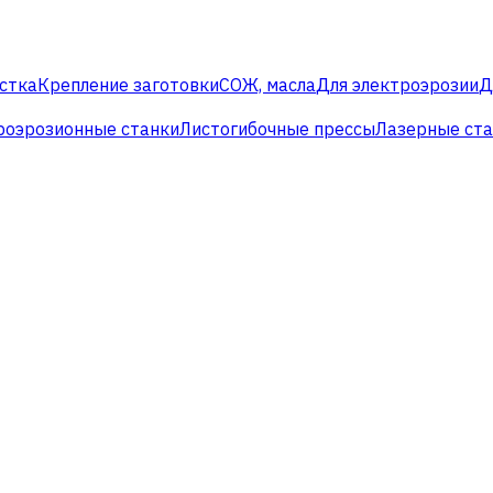
стка
Крепление заготовки
СОЖ, масла
Для электроэрозии
Д
роэрозионные станки
Листогибочные прессы
Лазерные ст