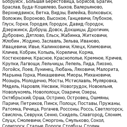
Бобруйск , Большая Берестовица, Борисов, Брагин,
Браслав, Буда-Кошелево, Быхов, Валерьяново,
Верхнедвинск, Ветка, Видзы, Вилейка, Волковыск,
Воложин, Вороново, Высокое, Ганцевичи, Глубокое,
Глуск, Горки, Городея, Городок, Давид-Городок,
Дзержинск, Добруш, Довск, Докшицы, Дрогичин,
Дубровно, Дятлово, Ельск, Жабинка, Житковичи,
Жлобин , Жодино, Заславль, Зельва, Иваново,
Ивацевичи, Ивье, Калинковичи, Клецк, Климовичи,
Кличев, Кобрин, Копыль, Кореличи, Корма,
Костюковичи, Красное, Краснополье, Кремное, Кричев,
Крупки, Лагвощи, Лельчицы, Лепель, Лида, Лиозно,
Логойск, Лоев, Лунинец, Любань, Ляховичи, Малорита,
Марьина Горка, Микашевичи, Миоры, Михановичи,
Мозырь, Молодечно, Мосты, Мстиславль, Муляровка,
Мядель, Наровля, Несвиж, Новогрудок, Новоельня,
Новолукомль, Новополоцк, Озаричи, Озеры,
Октябрьский, Орша, Острино, Островец, Ошмяны,
Паричи, Петриков, Пинск, Полоцк, Поставы, Пружаны,
Ратомка, Речица, Рогачев, Россоны, Россь, Светлогорск,
Свислочь, Севруки, Сенно, Скидель, Славгород, Слоним,
Слуцк, Смолевичи, Сморгонь, Смульково, Сокол,
Солигорск, Старые Дороги, Столбцы, Столин,