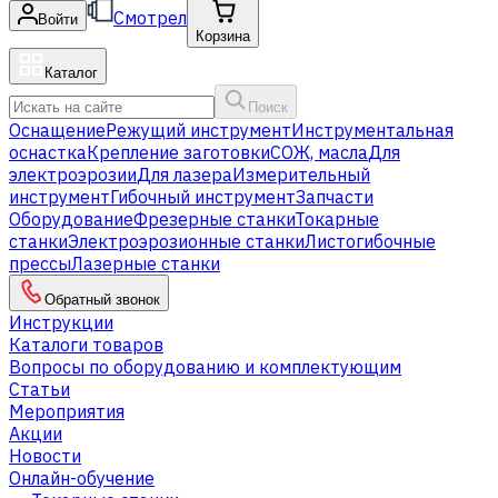
Смотрел
Войти
Корзина
Каталог
Поиск
Оснащение
Режущий инструмент
Инструментальная
оснастка
Крепление заготовки
СОЖ, масла
Для
электроэрозии
Для лазера
Измерительный
инструмент
Гибочный инструмент
Запчасти
Оборудование
Фрезерные станки
Токарные
станки
Электроэрозионные станки
Листогибочные
прессы
Лазерные станки
Обратный звонок
Инструкции
Каталоги товаров
Вопросы по оборудованию и комплектующим
Статьи
Мероприятия
Акции
Новости
Онлайн-обучение