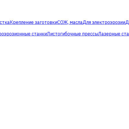
стка
Крепление заготовки
СОЖ, масла
Для электроэрозии
Д
роэрозионные станки
Листогибочные прессы
Лазерные ст