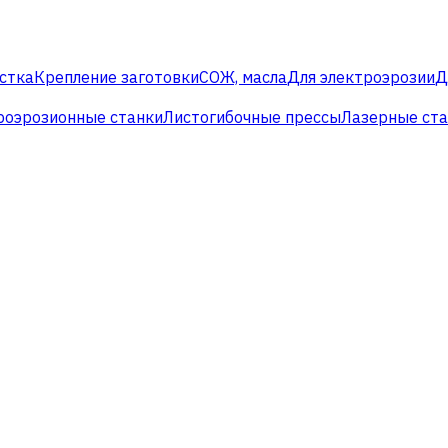
стка
Крепление заготовки
СОЖ, масла
Для электроэрозии
Д
роэрозионные станки
Листогибочные прессы
Лазерные ст