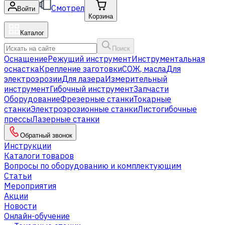
Смотрел
Войти
Корзина
Каталог
Поиск
Оснащение
Режущий инструмент
Инструментальная
оснастка
Крепление заготовки
СОЖ, масла
Для
электроэрозии
Для лазера
Измерительный
инструмент
Гибочный инструмент
Запчасти
Оборудование
Фрезерные станки
Токарные
станки
Электроэрозионные станки
Листогибочные
прессы
Лазерные станки
Обратный звонок
Инструкции
Каталоги товаров
Вопросы по оборудованию и комплектующим
Статьи
Мероприятия
Акции
Новости
Онлайн-обучение