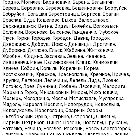
Гродно, Могилев, Барановичи, Барань, Белыничи,
Береза, Березино, Березовка, Бешенковичи, Бобруйск,
Бобруйск , Большая Берестовица, Борисов, Брагин,
Браслав, Буда-Кошелево, Быхов, Валерьяново,
Верхнедвинск, Ветка, Видзы, Вилейка, Волковыск,
Воложин, Вороново, Высокое, Ганцевичи, Глубокое,
Глуск, Горки, Городея, Городок, Давид-Городок,
Дзержинск, Добруш, Довск, Докшицы, Дрогичин,
Дубровно, Дятлово, Ельск, Жабинка, Житковичи,
Жлобин , Жодино, Заславль, Зельва, Иваново,
Ивацевичи, Ивье, Калинковичи, Клецк, Климовичи,
Кличев, Кобрин, Копыль, Кореличи, Корма,
Костюковичи, Красное, Краснополье, Кремное, Кричев,
Крупки, Лагвощи, Лельчицы, Лепель, Лида, Лиозно,
Логойск, Лоев, Лунинец, Любань, Ляховичи, Малорита,
Марьина Горка, Микашевичи, Миоры, Михановичи,
Мозырь, Молодечно, Мосты, Мстиславль, Муляровка,
Мядель, Наровля, Несвиж, Новогрудок, Новоельня,
Новолукомль, Новополоцк, Озаричи, Озеры,
Октябрьский, Орша, Острино, Островец, Ошмяны,
Паричи, Петриков, Пинск, Полоцк, Поставы, Пружаны,
Ратомка, Речица, Рогачев, Россоны, Россь, Светлогорск,
Свислочь, Севруки, Сенно, Скидель, Славгород, Слоним,