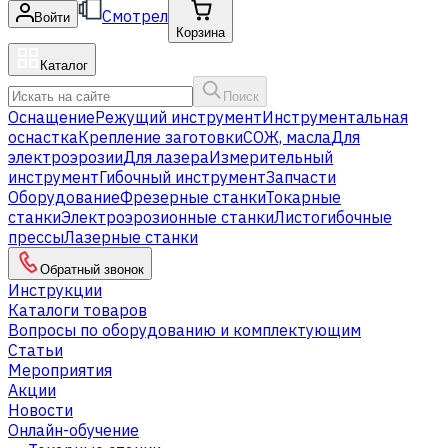
Смотрел
Войти
Корзина
Каталог
Поиск
Оснащение
Режущий инструмент
Инструментальная
оснастка
Крепление заготовки
СОЖ, масла
Для
электроэрозии
Для лазера
Измерительный
инструмент
Гибочный инструмент
Запчасти
Оборудование
Фрезерные станки
Токарные
станки
Электроэрозионные станки
Листогибочные
прессы
Лазерные станки
Обратный звонок
Инструкции
Каталоги товаров
Вопросы по оборудованию и комплектующим
Статьи
Мероприятия
Акции
Новости
Онлайн-обучение