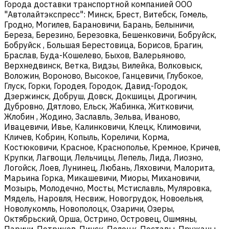
Города доставки транспортной компанией ООО
"Автолайтэкспресс": Минск, Брест, Витебск, Гомель,
Гродно, Могилев, Барановичи, Барань, Белыничи,
Береза, Березино, Березовка, Бешенковичи, Бобруйск,
Бобруйск , Большая Берестовица, Борисов, Брагин,
Браслав, Буда-Кошелево, Быхов, Валерьяново,
Верхнедвинск, Ветка, Видзы, Вилейка, Волковыск,
Воложин, Вороново, Высокое, Ганцевичи, Глубокое,
Глуск, Горки, Городея, Городок, Давид-Городок,
Дзержинск, Добруш, Довск, Докшицы, Дрогичин,
Дубровно, Дятлово, Ельск, Жабинка, Житковичи,
Жлобин , Жодино, Заславль, Зельва, Иваново,
Ивацевичи, Ивье, Калинковичи, Клецк, Климовичи,
Кличев, Кобрин, Копыль, Кореличи, Корма,
Костюковичи, Красное, Краснополье, Кремное, Кричев,
Крупки, Лагвощи, Лельчицы, Лепель, Лида, Лиозно,
Логойск, Лоев, Лунинец, Любань, Ляховичи, Малорита,
Марьина Горка, Микашевичи, Миоры, Михановичи,
Мозырь, Молодечно, Мосты, Мстиславль, Муляровка,
Мядель, Наровля, Несвиж, Новогрудок, Новоельня,
Новолукомль, Новополоцк, Озаричи, Озеры,
Октябрьский, Орша, Острино, Островец, Ошмяны,
Паричи, Петриков, Пинск, Полоцк, Поставы, Пружаны,