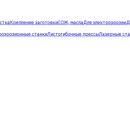
стка
Крепление заготовки
СОЖ, масла
Для электроэрозии
Д
роэрозионные станки
Листогибочные прессы
Лазерные ст