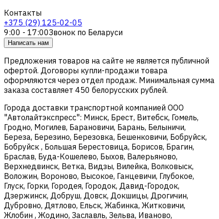
Контакты
+375 (29) 125-02-05
9:00 - 17:00
Звонок по Беларуси
Написать нам
Предложения товаров на сайте не является публичной
офертой. Договоры купли-продажи товара
оформляются через отдел продаж. Минимальная сумма
заказа составляет 450 белорусских рублей.
Города доставки транспортной компанией ООО
"Автолайтэкспресс": Минск, Брест, Витебск, Гомель,
Гродно, Могилев, Барановичи, Барань, Белыничи,
Береза, Березино, Березовка, Бешенковичи, Бобруйск,
Бобруйск , Большая Берестовица, Борисов, Брагин,
Браслав, Буда-Кошелево, Быхов, Валерьяново,
Верхнедвинск, Ветка, Видзы, Вилейка, Волковыск,
Воложин, Вороново, Высокое, Ганцевичи, Глубокое,
Глуск, Горки, Городея, Городок, Давид-Городок,
Дзержинск, Добруш, Довск, Докшицы, Дрогичин,
Дубровно, Дятлово, Ельск, Жабинка, Житковичи,
Жлобин , Жодино, Заславль, Зельва, Иваново,