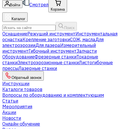
Смотрел
Войти
Корзина
Каталог
Поиск
Оснащение
Режущий инструмент
Инструментальная
оснастка
Крепление заготовки
СОЖ, масла
Для
электроэрозии
Для лазера
Измерительный
инструмент
Гибочный инструмент
Запчасти
Оборудование
Фрезерные станки
Токарные
станки
Электроэрозионные станки
Листогибочные
прессы
Лазерные станки
Обратный звонок
Инструкции
Каталоги товаров
Вопросы по оборудованию и комплектующим
Статьи
Мероприятия
Акции
Новости
Онлайн-обучение