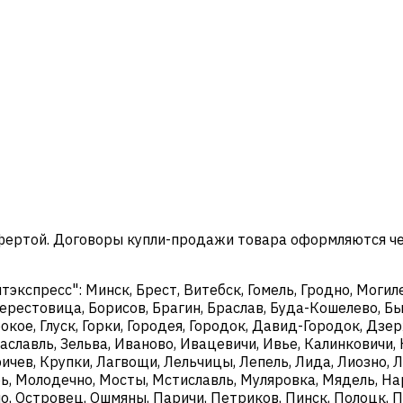
офертой. Договоры купли-продажи товара оформляются ч
кспресс": Минск, Брест, Витебск, Гомель, Гродно, Могиле
ерестовица, Борисов, Брагин, Браслав, Буда-Кошелево, Бы
окое, Глуск, Горки, Городея, Городок, Давид-Городок, Дз
аславль, Зельва, Иваново, Ивацевичи, Ивье, Калинковичи, 
чев, Крупки, Лагвощи, Лельчицы, Лепель, Лида, Лиозно, Л
, Молодечно, Мосты, Мстиславль, Муляровка, Мядель, Нар
о, Островец, Ошмяны, Паричи, Петриков, Пинск, Полоцк, П