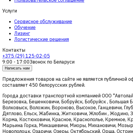
Услуги
Сервисное обслуживание
Обучение
Лизинг
Логистические решения
Контакты
+375 (29) 125-02-05
9:00 - 17:00
Звонок по Беларуси
Написать нам
Предложения товаров на сайте не является публичной 
составляет 450 белорусских рублей.
Города доставки транспортной компанией ООО "Автолайтэ
Березовка, Бешенковичи, Бобруйск, Бобруйск , Большая Б
Волковыск, Воложин, Вороново, Высокое, Ганцевичи, Глуб
Дятлово, Ельск, Жабинка, Житковичи, Жлобин , Жодино, З
Корма, Костюковичи, Красное, Краснополье, Кремное, Кри
Марьина Горка, Микашевичи, Миоры, Михановичи, Мозырь
Новополоцк, Озаричи, Озеры, Октябрьский, Орша, Острин