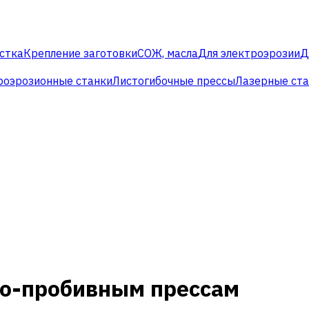
стка
Крепление заготовки
СОЖ, масла
Для электроэрозии
Д
роэрозионные станки
Листогибочные прессы
Лазерные ст
но-пробивным прессам