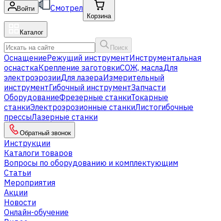
Смотрел
Войти
Корзина
Каталог
Поиск
Оснащение
Режущий инструмент
Инструментальная
оснастка
Крепление заготовки
СОЖ, масла
Для
электроэрозии
Для лазера
Измерительный
инструмент
Гибочный инструмент
Запчасти
Оборудование
Фрезерные станки
Токарные
станки
Электроэрозионные станки
Листогибочные
прессы
Лазерные станки
Обратный звонок
Инструкции
Каталоги товаров
Вопросы по оборудованию и комплектующим
Статьи
Мероприятия
Акции
Новости
Онлайн-обучение