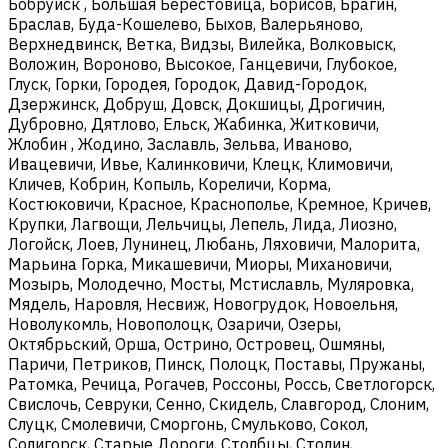
Бобруйск , Большая Берестовица, Борисов, Брагин,
Браслав, Буда-Кошелево, Быхов, Валерьяново,
Верхнедвинск, Ветка, Видзы, Вилейка, Волковыск,
Воложин, Вороново, Высокое, Ганцевичи, Глубокое,
Глуск, Горки, Городея, Городок, Давид-Городок,
Дзержинск, Добруш, Довск, Докшицы, Дрогичин,
Дубровно, Дятлово, Ельск, Жабинка, Житковичи,
Жлобин , Жодино, Заславль, Зельва, Иваново,
Ивацевичи, Ивье, Калинковичи, Клецк, Климовичи,
Кличев, Кобрин, Копыль, Кореличи, Корма,
Костюковичи, Красное, Краснополье, Кремное, Кричев,
Крупки, Лагвощи, Лельчицы, Лепель, Лида, Лиозно,
Логойск, Лоев, Лунинец, Любань, Ляховичи, Малорита,
Марьина Горка, Микашевичи, Миоры, Михановичи,
Мозырь, Молодечно, Мосты, Мстиславль, Муляровка,
Мядель, Наровля, Несвиж, Новогрудок, Новоельня,
Новолукомль, Новополоцк, Озаричи, Озеры,
Октябрьский, Орша, Острино, Островец, Ошмяны,
Паричи, Петриков, Пинск, Полоцк, Поставы, Пружаны,
Ратомка, Речица, Рогачев, Россоны, Россь, Светлогорск,
Свислочь, Севруки, Сенно, Скидель, Славгород, Слоним,
Слуцк, Смолевичи, Сморгонь, Смульково, Сокол,
Солигорск, Старые Дороги, Столбцы, Столин,