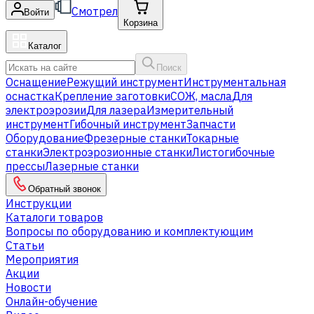
Смотрел
Войти
Корзина
Каталог
Поиск
Оснащение
Режущий инструмент
Инструментальная
оснастка
Крепление заготовки
СОЖ, масла
Для
электроэрозии
Для лазера
Измерительный
инструмент
Гибочный инструмент
Запчасти
Оборудование
Фрезерные станки
Токарные
станки
Электроэрозионные станки
Листогибочные
прессы
Лазерные станки
Обратный звонок
Инструкции
Каталоги товаров
Вопросы по оборудованию и комплектующим
Статьи
Мероприятия
Акции
Новости
Онлайн-обучение