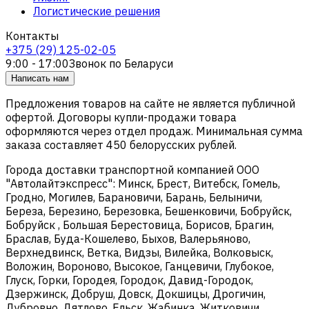
Логистические решения
Контакты
+375 (29) 125-02-05
9:00 - 17:00
Звонок по Беларуси
Написать нам
Предложения товаров на сайте не является публичной
офертой. Договоры купли-продажи товара
оформляются через отдел продаж. Минимальная сумма
заказа составляет 450 белорусских рублей.
Города доставки транспортной компанией ООО
"Автолайтэкспресс": Минск, Брест, Витебск, Гомель,
Гродно, Могилев, Барановичи, Барань, Белыничи,
Береза, Березино, Березовка, Бешенковичи, Бобруйск,
Бобруйск , Большая Берестовица, Борисов, Брагин,
Браслав, Буда-Кошелево, Быхов, Валерьяново,
Верхнедвинск, Ветка, Видзы, Вилейка, Волковыск,
Воложин, Вороново, Высокое, Ганцевичи, Глубокое,
Глуск, Горки, Городея, Городок, Давид-Городок,
Дзержинск, Добруш, Довск, Докшицы, Дрогичин,
Дубровно, Дятлово, Ельск, Жабинка, Житковичи,