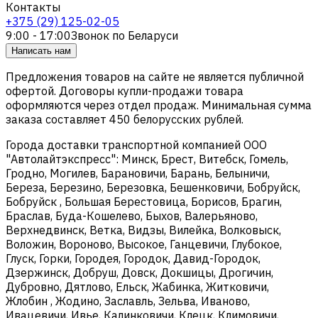
Контакты
+375 (29) 125-02-05
9:00 - 17:00
Звонок по Беларуси
Написать нам
Предложения товаров на сайте не является публичной
офертой. Договоры купли-продажи товара
оформляются через отдел продаж. Минимальная сумма
заказа составляет 450 белорусских рублей.
Города доставки транспортной компанией ООО
"Автолайтэкспресс": Минск, Брест, Витебск, Гомель,
Гродно, Могилев, Барановичи, Барань, Белыничи,
Береза, Березино, Березовка, Бешенковичи, Бобруйск,
Бобруйск , Большая Берестовица, Борисов, Брагин,
Браслав, Буда-Кошелево, Быхов, Валерьяново,
Верхнедвинск, Ветка, Видзы, Вилейка, Волковыск,
Воложин, Вороново, Высокое, Ганцевичи, Глубокое,
Глуск, Горки, Городея, Городок, Давид-Городок,
Дзержинск, Добруш, Довск, Докшицы, Дрогичин,
Дубровно, Дятлово, Ельск, Жабинка, Житковичи,
Жлобин , Жодино, Заславль, Зельва, Иваново,
Ивацевичи, Ивье, Калинковичи, Клецк, Климовичи,