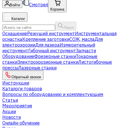
Смотрел
Войти
Корзина
Каталог
Поиск
Оснащение
Режущий инструмент
Инструментальная
оснастка
Крепление заготовки
СОЖ, масла
Для
электроэрозии
Для лазера
Измерительный
инструмент
Гибочный инструмент
Запчасти
Оборудование
Фрезерные станки
Токарные
станки
Электроэрозионные станки
Листогибочные
прессы
Лазерные станки
Обратный звонок
Инструкции
Каталоги товаров
Вопросы по оборудованию и комплектующим
Статьи
Мероприятия
Акции
Новости
Онлайн-обучение