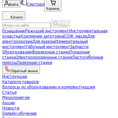
Смотрел
Войти
Корзина
Каталог
Поиск
Оснащение
Режущий инструмент
Инструментальная
оснастка
Крепление заготовки
СОЖ, масла
Для
электроэрозии
Для лазера
Измерительный
инструмент
Гибочный инструмент
Запчасти
Оборудование
Фрезерные станки
Токарные
станки
Электроэрозионные станки
Листогибочные
прессы
Лазерные станки
Обратный звонок
Инструкции
Каталоги товаров
Вопросы по оборудованию и комплектующим
Статьи
Мероприятия
Акции
Новости
Онлайн-обучение