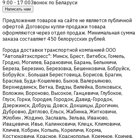
9:00 - 17:00
Звонок по Беларуси
Написать нам
Предложения товаров на сайте не является публичной
офертой. Договоры купли-продажи товара
оформляются через отдел продаж. Минимальная сумма
заказа составляет 450 белорусских рублей.
Города доставки транспортной компанией ООО
"Автолайтэкспресс": Минск, Брест, Витебск, Гомель,
Гродно, Могилев, Барановичи, Барань, Белыничи,
Береза, Березино, Березовка, Бешенковичи, Бобруйск,
Бобруйск , Большая Берестовица, Борисов, Брагин,
Браслав, Буда-Кошелево, Быхов, Валерьяново,
Верхнедвинск, Ветка, Видзы, Вилейка, Волковыск,
Воложин, Вороново, Высокое, Ганцевичи, Глубокое,
Глуск, Горки, Городея, Городок, Давид-Городок,
Дзержинск, Добруш, Довск, Докшицы, Дрогичин,
Дубровно, Дятлово, Ельск, Жабинка, Житковичи,
Жлобин , Жодино, Заславль, Зельва, Иваново,
Ивацевичи, Ивье, Калинковичи, Клецк, Климовичи,
Кличев, Кобрин, Копыль, Кореличи, Корма,
Костюковичи, Красное, Краснополье, Кремное, Кричев,