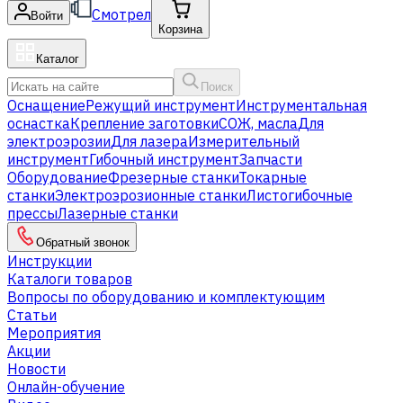
Смотрел
Войти
Корзина
Каталог
Поиск
Оснащение
Режущий инструмент
Инструментальная
оснастка
Крепление заготовки
СОЖ, масла
Для
электроэрозии
Для лазера
Измерительный
инструмент
Гибочный инструмент
Запчасти
Оборудование
Фрезерные станки
Токарные
станки
Электроэрозионные станки
Листогибочные
прессы
Лазерные станки
Обратный звонок
Инструкции
Каталоги товаров
Вопросы по оборудованию и комплектующим
Статьи
Мероприятия
Акции
Новости
Онлайн-обучение