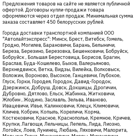
Предложения товаров на сайте не является публичной
офертой. Договоры купли-продажи товара
оформляются через отдел продаж. Минимальная сумма
заказа составляет 450 белорусских рублей.
Города доставки транспортной компанией ООО
"Автолайтэкспресс": Минск, Брест, Витебск, Гомель,
Гродно, Могилев, Барановичи, Барань, Белыничи,
Береза, Березино, Березовка, Бешенковичи, Бобруйск,
Бобруйск , Большая Берестовица, Борисов, Брагин,
Браслав, Буда-Кошелево, Быхов, Валерьяново,
Верхнедвинск, Ветка, Видзы, Вилейка, Волковыск,
Воложин, Вороново, Высокое, Ганцевичи, Глубокое,
Глуск, Горки, Городея, Городок, Давид-Городок,
Дзержинск, Добруш, Довск, Докшицы, Дрогичин,
Дубровно, Дятлово, Ельск, Жабинка, Житковичи,
Жлобин , Жодино, Заславль, Зельва, Иваново,
Ивацевичи, Ивье, Калинковичи, Клецк, Климовичи,
Кличев, Кобрин, Копыль, Кореличи, Корма,
Костюковичи, Красное, Краснополье, Кремное, Кричев,
Крупки, Лагвощи, Лельчицы, Лепель, Лида, Лиозно,
Логойск, Лоев, Лунинец, Любань, Ляховичи, Малорита,
Марьина Горка, Микашевичи, Миоры, Михановичи,