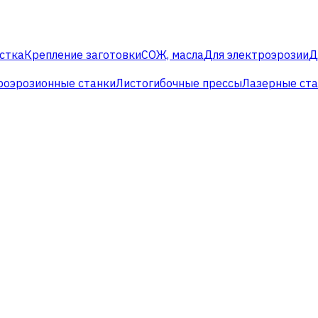
стка
Крепление заготовки
СОЖ, масла
Для электроэрозии
Д
роэрозионные станки
Листогибочные прессы
Лазерные ст