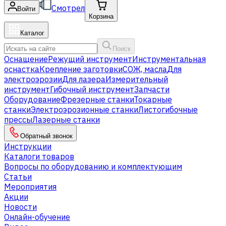
Смотрел
Войти
Корзина
Каталог
Поиск
Оснащение
Режущий инструмент
Инструментальная
оснастка
Крепление заготовки
СОЖ, масла
Для
электроэрозии
Для лазера
Измерительный
инструмент
Гибочный инструмент
Запчасти
Оборудование
Фрезерные станки
Токарные
станки
Электроэрозионные станки
Листогибочные
прессы
Лазерные станки
Обратный звонок
Инструкции
Каталоги товаров
Вопросы по оборудованию и комплектующим
Статьи
Мероприятия
Акции
Новости
Онлайн-обучение