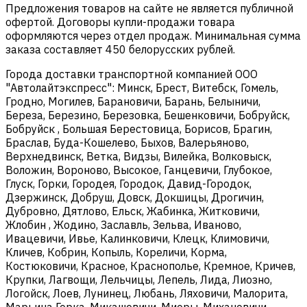
Предложения товаров на сайте не является публичной
офертой. Договоры купли-продажи товара
оформляются через отдел продаж. Минимальная сумма
заказа составляет 450 белорусских рублей.
Города доставки транспортной компанией ООО
"Автолайтэкспресс": Минск, Брест, Витебск, Гомель,
Гродно, Могилев, Барановичи, Барань, Белыничи,
Береза, Березино, Березовка, Бешенковичи, Бобруйск,
Бобруйск , Большая Берестовица, Борисов, Брагин,
Браслав, Буда-Кошелево, Быхов, Валерьяново,
Верхнедвинск, Ветка, Видзы, Вилейка, Волковыск,
Воложин, Вороново, Высокое, Ганцевичи, Глубокое,
Глуск, Горки, Городея, Городок, Давид-Городок,
Дзержинск, Добруш, Довск, Докшицы, Дрогичин,
Дубровно, Дятлово, Ельск, Жабинка, Житковичи,
Жлобин , Жодино, Заславль, Зельва, Иваново,
Ивацевичи, Ивье, Калинковичи, Клецк, Климовичи,
Кличев, Кобрин, Копыль, Кореличи, Корма,
Костюковичи, Красное, Краснополье, Кремное, Кричев,
Крупки, Лагвощи, Лельчицы, Лепель, Лида, Лиозно,
Логойск, Лоев, Лунинец, Любань, Ляховичи, Малорита,
Марьина Горка, Микашевичи, Миоры, Михановичи,