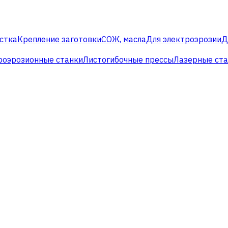
стка
Крепление заготовки
СОЖ, масла
Для электроэрозии
Д
роэрозионные станки
Листогибочные прессы
Лазерные ст