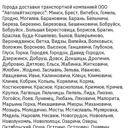
Города доставки транспортной компанией ООО
"Автолайтэкспресс": Минск, Брест, Витебск, Гомель,
Гродно, Могилев, Барановичи, Барань, Белыничи,
Береза, Березино, Березовка, Бешенковичи, Бобруйск,
Бобруйск , Большая Берестовица, Борисов, Брагин,
Браслав, Буда-Кошелево, Быхов, Валерьяново,
Верхнедвинск, Ветка, Видзы, Вилейка, Волковыск,
Воложин, Вороново, Высокое, Ганцевичи, Глубокое,
Глуск, Горки, Городея, Городок, Давид-Городок,
Дзержинск, Добруш, Довск, Докшицы, Дрогичин,
Дубровно, Дятлово, Ельск, Жабинка, Житковичи,
Жлобин , Жодино, Заславль, Зельва, Иваново,
Ивацевичи, Ивье, Калинковичи, Клецк, Климовичи,
Кличев, Кобрин, Копыль, Кореличи, Корма,
Костюковичи, Красное, Краснополье, Кремное, Кричев,
Крупки, Лагвощи, Лельчицы, Лепель, Лида, Лиозно,
Логойск, Лоев, Лунинец, Любань, Ляховичи, Малорита,
Марьина Горка, Микашевичи, Миоры, Михановичи,
Мозырь, Молодечно, Мосты, Мстиславль, Муляровка,
Мядель, Наровля, Несвиж, Новогрудок, Новоельня,
Новолукомль, Новополоцк, Озаричи, Озеры,
Октябрьский, Орша, Острино, Островец, Ошмяны,