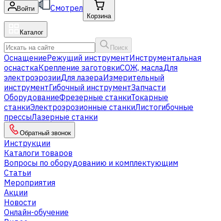
Смотрел
Войти
Корзина
Каталог
Поиск
Оснащение
Режущий инструмент
Инструментальная
оснастка
Крепление заготовки
СОЖ, масла
Для
электроэрозии
Для лазера
Измерительный
инструмент
Гибочный инструмент
Запчасти
Оборудование
Фрезерные станки
Токарные
станки
Электроэрозионные станки
Листогибочные
прессы
Лазерные станки
Обратный звонок
Инструкции
Каталоги товаров
Вопросы по оборудованию и комплектующим
Статьи
Мероприятия
Акции
Новости
Онлайн-обучение