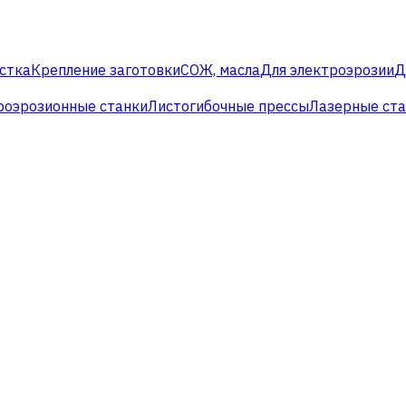
стка
Крепление заготовки
СОЖ, масла
Для электроэрозии
Д
роэрозионные станки
Листогибочные прессы
Лазерные ст