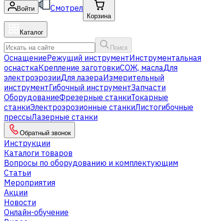
Смотрел
Войти
Корзина
Каталог
Поиск
Оснащение
Режущий инструмент
Инструментальная
оснастка
Крепление заготовки
СОЖ, масла
Для
электроэрозии
Для лазера
Измерительный
инструмент
Гибочный инструмент
Запчасти
Оборудование
Фрезерные станки
Токарные
станки
Электроэрозионные станки
Листогибочные
прессы
Лазерные станки
Обратный звонок
Инструкции
Каталоги товаров
Вопросы по оборудованию и комплектующим
Статьи
Мероприятия
Акции
Новости
Онлайн-обучение