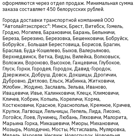
оформляются через отдел продаж. Минимальная сумма
заказа составляет 450 белорусских рублей.
Города доставки транспортной компанией ООО
"Автолайтэкспресс": Минск, Брест, Витебск, Гомель,
Гродно, Могилев, Барановичи, Барань, Белыничи,
Береза, Березино, Березовка, Бешенковичи, Бобруйск,
Бобруйск , Большая Берестовица, Борисов, Брагин,
Браслав, Буда-Кошелево, Быхов, Валерьяново,
Верхнедвинск, Ветка, Видзы, Вилейка, Волковыск,
Воложин, Вороново, Высокое, Ганцевичи, Глубокое,
Глуск, Горки, Городея, Городок, Давид-Городок,
Дзержинск, Добруш, Довск, Докшицы, Дрогичин,
Дубровно, Дятлово, Ельск, Жабинка, Житковичи,
Жлобин , Жодино, Заславль, Зельва, Иваново,
Ивацевичи, Ивье, Калинковичи, Клецк, Климовичи,
Кличев, Кобрин, Копыль, Кореличи, Корма,
Костюковичи, Красное, Краснополье, Кремное, Кричев,
Крупки, Лагвощи, Лельчицы, Лепель, Лида, Лиозно,
Логойск, Лоев, Лунинец, Любань, Ляховичи, Малорита,
Марьина Горка, Микашевичи, Миоры, Михановичи,
Мозырь, Молодечно, Мосты, Мстиславль, Муляровка,
Мядель, Наровля, Несвиж, Новогрудок, Новоельня,