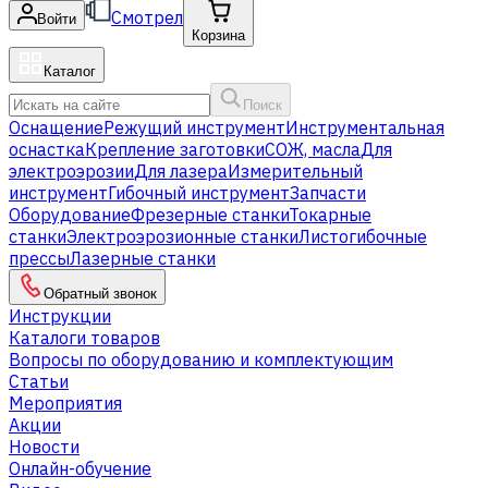
Смотрел
Войти
Корзина
Каталог
Поиск
Оснащение
Режущий инструмент
Инструментальная
оснастка
Крепление заготовки
СОЖ, масла
Для
электроэрозии
Для лазера
Измерительный
инструмент
Гибочный инструмент
Запчасти
Оборудование
Фрезерные станки
Токарные
станки
Электроэрозионные станки
Листогибочные
прессы
Лазерные станки
Обратный звонок
Инструкции
Каталоги товаров
Вопросы по оборудованию и комплектующим
Статьи
Мероприятия
Акции
Новости
Онлайн-обучение