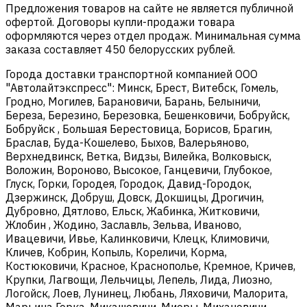
Предложения товаров на сайте не является публичной
офертой. Договоры купли-продажи товара
оформляются через отдел продаж. Минимальная сумма
заказа составляет 450 белорусских рублей.
Города доставки транспортной компанией ООО
"Автолайтэкспресс": Минск, Брест, Витебск, Гомель,
Гродно, Могилев, Барановичи, Барань, Белыничи,
Береза, Березино, Березовка, Бешенковичи, Бобруйск,
Бобруйск , Большая Берестовица, Борисов, Брагин,
Браслав, Буда-Кошелево, Быхов, Валерьяново,
Верхнедвинск, Ветка, Видзы, Вилейка, Волковыск,
Воложин, Вороново, Высокое, Ганцевичи, Глубокое,
Глуск, Горки, Городея, Городок, Давид-Городок,
Дзержинск, Добруш, Довск, Докшицы, Дрогичин,
Дубровно, Дятлово, Ельск, Жабинка, Житковичи,
Жлобин , Жодино, Заславль, Зельва, Иваново,
Ивацевичи, Ивье, Калинковичи, Клецк, Климовичи,
Кличев, Кобрин, Копыль, Кореличи, Корма,
Костюковичи, Красное, Краснополье, Кремное, Кричев,
Крупки, Лагвощи, Лельчицы, Лепель, Лида, Лиозно,
Логойск, Лоев, Лунинец, Любань, Ляховичи, Малорита,
Марьина Горка, Микашевичи, Миоры, Михановичи,