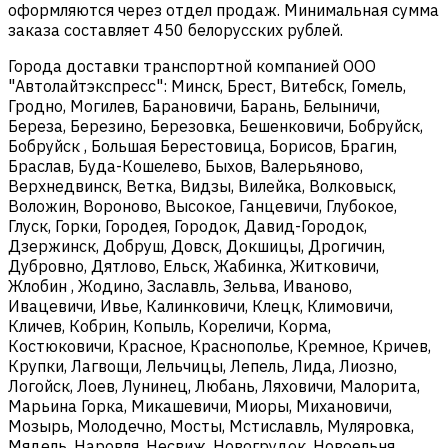
оформляются через отдел продаж. Минимальная сумма
заказа составляет 450 белорусских рублей.
Города доставки транспортной компанией ООО
"Автолайтэкспресс": Минск, Брест, Витебск, Гомель,
Гродно, Могилев, Барановичи, Барань, Белыничи,
Береза, Березино, Березовка, Бешенковичи, Бобруйск,
Бобруйск , Большая Берестовица, Борисов, Брагин,
Браслав, Буда-Кошелево, Быхов, Валерьяново,
Верхнедвинск, Ветка, Видзы, Вилейка, Волковыск,
Воложин, Вороново, Высокое, Ганцевичи, Глубокое,
Глуск, Горки, Городея, Городок, Давид-Городок,
Дзержинск, Добруш, Довск, Докшицы, Дрогичин,
Дубровно, Дятлово, Ельск, Жабинка, Житковичи,
Жлобин , Жодино, Заславль, Зельва, Иваново,
Ивацевичи, Ивье, Калинковичи, Клецк, Климовичи,
Кличев, Кобрин, Копыль, Кореличи, Корма,
Костюковичи, Красное, Краснополье, Кремное, Кричев,
Крупки, Лагвощи, Лельчицы, Лепель, Лида, Лиозно,
Логойск, Лоев, Лунинец, Любань, Ляховичи, Малорита,
Марьина Горка, Микашевичи, Миоры, Михановичи,
Мозырь, Молодечно, Мосты, Мстиславль, Муляровка,
Мядель, Наровля, Несвиж, Новогрудок, Новоельня,