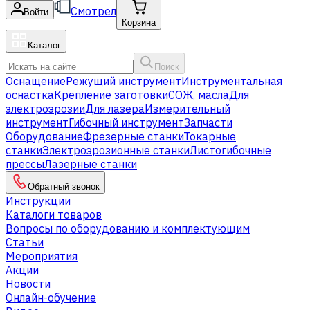
Смотрел
Войти
Корзина
Каталог
Поиск
Оснащение
Режущий инструмент
Инструментальная
оснастка
Крепление заготовки
СОЖ, масла
Для
электроэрозии
Для лазера
Измерительный
инструмент
Гибочный инструмент
Запчасти
Оборудование
Фрезерные станки
Токарные
станки
Электроэрозионные станки
Листогибочные
прессы
Лазерные станки
Обратный звонок
Инструкции
Каталоги товаров
Вопросы по оборудованию и комплектующим
Статьи
Мероприятия
Акции
Новости
Онлайн-обучение