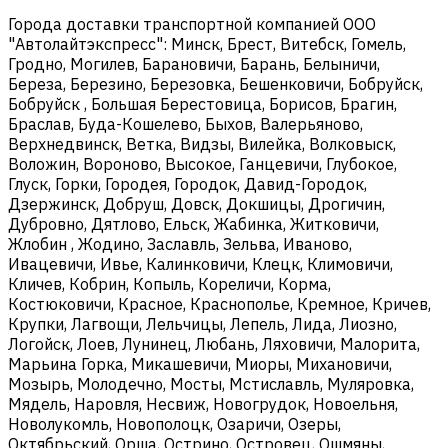
Города доставки транспортной компанией ООО
"Автолайтэкспресс": Минск, Брест, Витебск, Гомель,
Гродно, Могилев, Барановичи, Барань, Белыничи,
Береза, Березино, Березовка, Бешенковичи, Бобруйск,
Бобруйск , Большая Берестовица, Борисов, Брагин,
Браслав, Буда-Кошелево, Быхов, Валерьяново,
Верхнедвинск, Ветка, Видзы, Вилейка, Волковыск,
Воложин, Вороново, Высокое, Ганцевичи, Глубокое,
Глуск, Горки, Городея, Городок, Давид-Городок,
Дзержинск, Добруш, Довск, Докшицы, Дрогичин,
Дубровно, Дятлово, Ельск, Жабинка, Житковичи,
Жлобин , Жодино, Заславль, Зельва, Иваново,
Ивацевичи, Ивье, Калинковичи, Клецк, Климовичи,
Кличев, Кобрин, Копыль, Кореличи, Корма,
Костюковичи, Красное, Краснополье, Кремное, Кричев,
Крупки, Лагвощи, Лельчицы, Лепель, Лида, Лиозно,
Логойск, Лоев, Лунинец, Любань, Ляховичи, Малорита,
Марьина Горка, Микашевичи, Миоры, Михановичи,
Мозырь, Молодечно, Мосты, Мстиславль, Муляровка,
Мядель, Наровля, Несвиж, Новогрудок, Новоельня,
Новолукомль, Новополоцк, Озаричи, Озеры,
Октябрьский, Орша, Острино, Островец, Ошмяны,