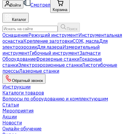
Смотрел
Войти
Корзина
Каталог
Поиск
Оснащение
Режущий инструмент
Инструментальная
оснастка
Крепление заготовки
СОЖ, масла
Для
электроэрозии
Для лазера
Измерительный
инструмент
Гибочный инструмент
Запчасти
Оборудование
Фрезерные станки
Токарные
станки
Электроэрозионные станки
Листогибочные
прессы
Лазерные станки
Обратный звонок
Инструкции
Каталоги товаров
Вопросы по оборудованию и комплектующим
Статьи
Мероприятия
Акции
Новости
Онлайн-обучение