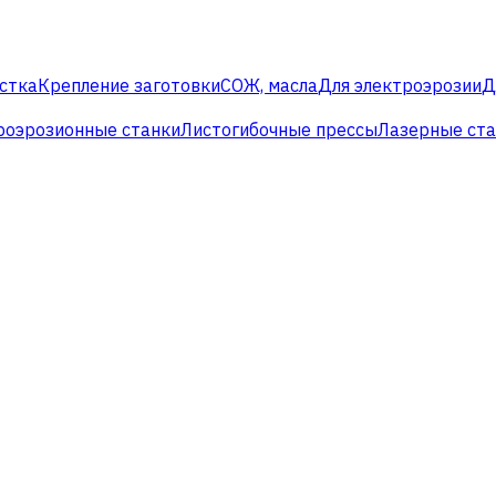
стка
Крепление заготовки
СОЖ, масла
Для электроэрозии
Д
роэрозионные станки
Листогибочные прессы
Лазерные ст