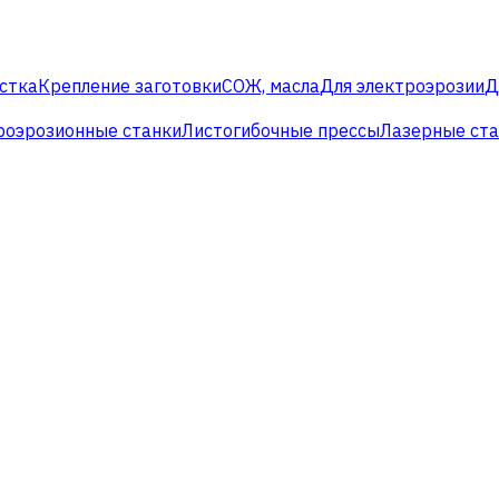
стка
Крепление заготовки
СОЖ, масла
Для электроэрозии
Д
роэрозионные станки
Листогибочные прессы
Лазерные ст