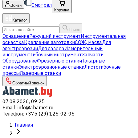
Смотрел
Войти
Корзина
Каталог
Поиск
Оснащение
Режущий инструмент
Инструментальная
оснастка
Крепление заготовки
СОЖ, масла
Для
электроэрозии
Для лазера
Измерительный
инструмент
Гибочный инструмент
Запчасти
Оборудование
Фрезерные станки
Токарные
станки
Электроэрозионные станки
Листогибочные
прессы
Лазерные станки
Обратный звонок
07.08.2026, 09:25
Email
:
info@abamet.ru
Телефон
:
+375 (29) 125-02-05
Главная