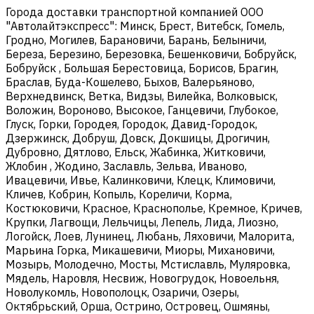
Города доставки транспортной компанией ООО
"Автолайтэкспресс": Минск, Брест, Витебск, Гомель,
Гродно, Могилев, Барановичи, Барань, Белыничи,
Береза, Березино, Березовка, Бешенковичи, Бобруйск,
Бобруйск , Большая Берестовица, Борисов, Брагин,
Браслав, Буда-Кошелево, Быхов, Валерьяново,
Верхнедвинск, Ветка, Видзы, Вилейка, Волковыск,
Воложин, Вороново, Высокое, Ганцевичи, Глубокое,
Глуск, Горки, Городея, Городок, Давид-Городок,
Дзержинск, Добруш, Довск, Докшицы, Дрогичин,
Дубровно, Дятлово, Ельск, Жабинка, Житковичи,
Жлобин , Жодино, Заславль, Зельва, Иваново,
Ивацевичи, Ивье, Калинковичи, Клецк, Климовичи,
Кличев, Кобрин, Копыль, Кореличи, Корма,
Костюковичи, Красное, Краснополье, Кремное, Кричев,
Крупки, Лагвощи, Лельчицы, Лепель, Лида, Лиозно,
Логойск, Лоев, Лунинец, Любань, Ляховичи, Малорита,
Марьина Горка, Микашевичи, Миоры, Михановичи,
Мозырь, Молодечно, Мосты, Мстиславль, Муляровка,
Мядель, Наровля, Несвиж, Новогрудок, Новоельня,
Новолукомль, Новополоцк, Озаричи, Озеры,
Октябрьский, Орша, Острино, Островец, Ошмяны,