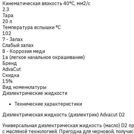
Кинематическая вязкость 40°C, мм2/с
2.3
Тара
20 л
Температура вспышки °C
102
7 - Запах
Cлабый запах
8 - Коррозия меди
1a (легкое начальное окрашивание)
Бренд
AdvaCut
Скидка
15%
Вид номенклатуры
Диэлектрические жидкости
Технические характеристики
Диэлектрическая жидкость (диэлектрик) Advacut D2
Универсальная диэлектрическая жидкость (масло) D2 п
с масляной технологией. Пригодна для черновой, получ