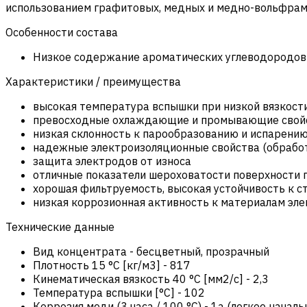
использованием графитовых, медных и медно-вольфра
Особенности состава
Низкое содержание ароматических углеводородов 
Характеристики / преимущества
высокая температура вспышки при низкой вязкости
превосходные охлаждающие и промывающие свой
низкая склонность к парообразованию и испарени
надежные электроизоляционные свойства (обработ
защита электродов от износа
отличные показатели шероховатости поверхности 
хорошая фильтруемость, высокая устойчивость к с
низкая коррозионная активность к материалам эле
Технические данные
Вид концентрата
-
бесцветный, прозрачный
Плотность 15 °C [кг/м3]
-
817
Кинематическая вязкость 40 °C [мм2/с]
-
2,3
Температура вспышки [°C]
-
102
Коррозия меди (3 часа / 100 °C)
-
1a (легкое начал