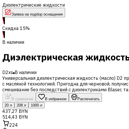
Диэлектрические жидкости
Заявка на подбор оснащения
Скидка 15%
В наличии
Диэлектрическая жидкость (
D2xs
В наличии
Универсальная диэлектрическая жидкость (масло) D2 п
с масляной технологией. Пригодна для черновой, получ
смешивание без последствий с диэлектриками Blaser, т
В сравнение
В избранное
Распечатать
20 л
208 л
1000 л
437,27 BYN
514,43 BYN
224