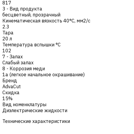
817
3 - Вид продукта
бесцветный, прозрачный
Кинематическая вязкость 40°C, мм2/с
2.3
Тара
20 л
Температура вспышки °C
102
7 - Запах
Cлабый запах
8 - Коррозия меди
1a (легкое начальное окрашивание)
Бренд
AdvaCut
Скидка
15%
Вид номенклатуры
Диэлектрические жидкости
Технические характеристики