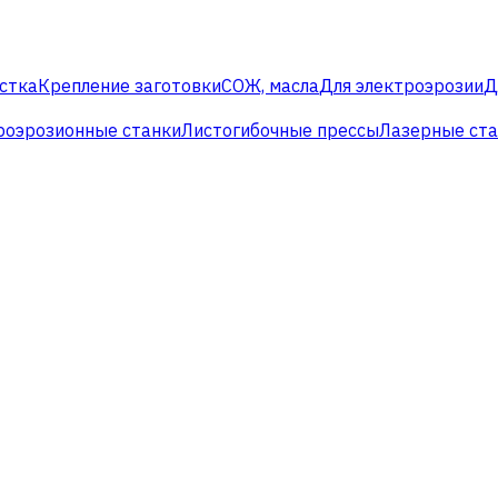
стка
Крепление заготовки
СОЖ, масла
Для электроэрозии
Д
роэрозионные станки
Листогибочные прессы
Лазерные ст