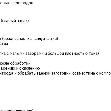
мовых электродов
(слабый запах)
 (безопасность эксплуатации)
ства
ю
ка с малыми зазорами и большой плотностью тока)
после обработки
тарению и окислению
ктрода и обрабатываемой заготовки, совместима с комп
ьное окрашивание)