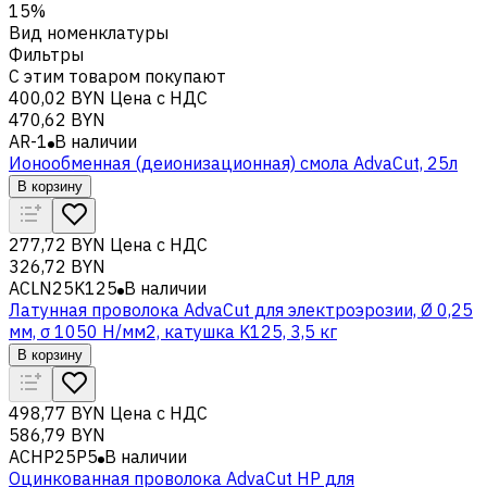
15%
Вид номенклатуры
Фильтры
С этим товаром покупают
400,02 BYN
Цена с НДС
470,62 BYN
AR-1
В наличии
Ионообменная (деионизационная) смола AdvaСut, 25л
В корзину
277,72 BYN
Цена с НДС
326,72 BYN
ACLN25K125
В наличии
Латунная проволока AdvaCut для электроэрозии, Ø 0,25
мм, σ 1050 Н/мм2, катушка K125, 3,5 кг
В корзину
498,77 BYN
Цена с НДС
586,79 BYN
ACHP25P5
В наличии
Оцинкованная проволока AdvaCut HP для