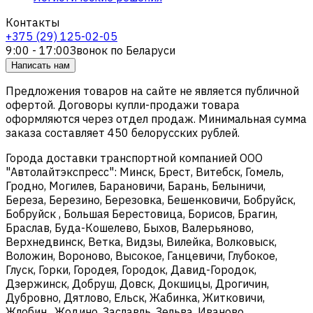
Контакты
+375 (29) 125-02-05
9:00 - 17:00
Звонок по Беларуси
Написать нам
Предложения товаров на сайте не является публичной
офертой. Договоры купли-продажи товара
оформляются через отдел продаж. Минимальная сумма
заказа составляет 450 белорусских рублей.
Города доставки транспортной компанией ООО
"Автолайтэкспресс": Минск, Брест, Витебск, Гомель,
Гродно, Могилев, Барановичи, Барань, Белыничи,
Береза, Березино, Березовка, Бешенковичи, Бобруйск,
Бобруйск , Большая Берестовица, Борисов, Брагин,
Браслав, Буда-Кошелево, Быхов, Валерьяново,
Верхнедвинск, Ветка, Видзы, Вилейка, Волковыск,
Воложин, Вороново, Высокое, Ганцевичи, Глубокое,
Глуск, Горки, Городея, Городок, Давид-Городок,
Дзержинск, Добруш, Довск, Докшицы, Дрогичин,
Дубровно, Дятлово, Ельск, Жабинка, Житковичи,
Жлобин , Жодино, Заславль, Зельва, Иваново,