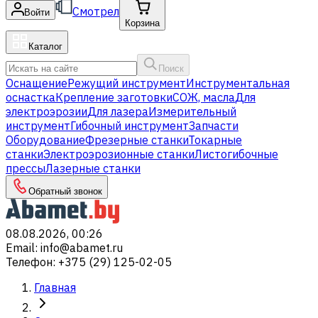
Смотрел
Войти
Корзина
Каталог
Поиск
Оснащение
Режущий инструмент
Инструментальная
оснастка
Крепление заготовки
СОЖ, масла
Для
электроэрозии
Для лазера
Измерительный
инструмент
Гибочный инструмент
Запчасти
Оборудование
Фрезерные станки
Токарные
станки
Электроэрозионные станки
Листогибочные
прессы
Лазерные станки
Обратный звонок
08.08.2026, 00:26
Email
:
info@abamet.ru
Телефон
:
+375 (29) 125-02-05
Главная