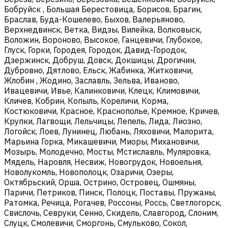
Бобруйск , Большая Берестовица, Борисов, Брагин,
Браслав, Буда-Кошелево, Быхов, Валерьяново,
Верхнедвинск, Ветка, Видзы, Вилейка, Волковыск,
Воложин, Вороново, Высокое, Ганцевичи, Глубокое,
Глуск, Горки, Городея, Городок, Давид-Городок,
Дзержинск, Добруш, Довск, Докшицы, Дрогичин,
Дубровно, Дятлово, Ельск, Жабинка, Житковичи,
Жлобин , Жодино, Заславль, Зельва, Иваново,
Ивацевичи, Ивье, Калинковичи, Клецк, Климовичи,
Кличев, Кобрин, Копыль, Кореличи, Корма,
Костюковичи, Красное, Краснополье, Кремное, Кричев,
Крупки, Лагвощи, Лельчицы, Лепель, Лида, Лиозно,
Логойск, Лоев, Лунинец, Любань, Ляховичи, Малорита,
Марьина Горка, Микашевичи, Миоры, Михановичи,
Мозырь, Молодечно, Мосты, Мстиславль, Муляровка,
Мядель, Наровля, Несвиж, Новогрудок, Новоельня,
Новолукомль, Новополоцк, Озаричи, Озеры,
Октябрьский, Орша, Острино, Островец, Ошмяны,
Паричи, Петриков, Пинск, Полоцк, Поставы, Пружаны,
Ратомка, Речица, Рогачев, Россоны, Россь, Светлогорск,
Свислочь, Севруки, Сенно, Скидель, Славгород, Слоним,
Слуцк, Смолевичи, Сморгонь, Смульково, Сокол,