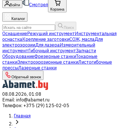
Смотрел
Войти
Корзина
Каталог
Поиск
Оснащение
Режущий инструмент
Инструментальная
оснастка
Крепление заготовки
СОЖ, масла
Для
электроэрозии
Для лазера
Измерительный
инструмент
Гибочный инструмент
Запчасти
Оборудование
Фрезерные станки
Токарные
станки
Электроэрозионные станки
Листогибочные
прессы
Лазерные станки
Обратный звонок
08.08.2026, 01:08
Email
:
info@abamet.ru
Телефон
:
+375 (29) 125-02-05
Главная