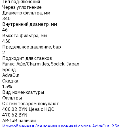
Тип подключения
Через уплотнение
Диаметр фильтра, мм
340
Внутренний диаметр, мм
46
Высота фильтра, мм
450
Предельное давление, бар
2
Подходит для станков
Fanuc
,
Agie/Charmilles
,
Sodick
,
Japax
Бренд
AdvaCut
Скидка
15%
Вид номенклатуры
Фильтры
С этим товаром покупают
400,02 BYN
Цена с НДС
470,62 BYN
AR-1
В наличии
Ионообменная (деионизационная) смола AdvaСut, 25л